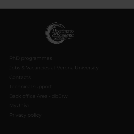
PhD programmes
Jobs & Vacancies at Verona University
Contacts
Technical support
Back office Area - dbErw
MyUnivr
Privacy policy