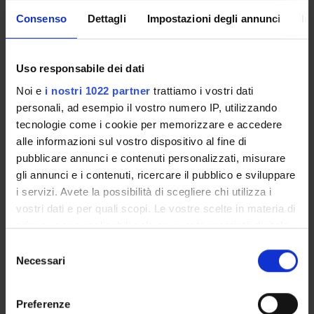
Consenso
Dettagli
Impostazioni degli annunci
In
ERASMUS
DEPARTMENT
EQUIPMENT LIST
Uso responsabile dei dati
Noi e
i nostri 1022 partner
trattiamo i vostri dati
personali, ad esempio il vostro numero IP, utilizzando
tecnologie come i cookie per memorizzare e accedere
DEPARTMENTAL
PLS - NATIONAL PLAN
FORMS
FOR BIOLOGY AND
alle informazioni sul vostro dispositivo al fine di
BIOTECHNOLOGY
pubblicare annunci e contenuti personalizzati, misurare
gli annunci e i contenuti, ricercare il pubblico e sviluppare
i servizi. Avete la possibilità di scegliere chi utilizza i
vostri dati e per quali scopi. Le vostre scelte in materia di
WORK WITH US
GUIDA AI SERVIZI
privacy sono applicabili solo su questa proprietà digitale
in cui avete effettuato le vostre scelte. È possibile
Selezione
modificare o revocare il proprio consenso in qualsiasi
Necessari
del
momento dalla Dichiarazione sui cookie o facendo clic
consenso
PHENBIOTECH
MODULISTICA DI
sull'icona di attivazione della privacy.
DIPARTIMENTO
Preferenze