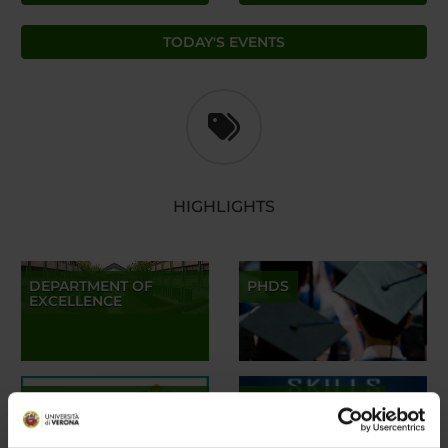
TODAY'S EVENTS
HIGHLIGHTS
DEPARTMENT OF
PHDS
EXCELLENCE
REGIONAL INNOVATION
SKILLS RESEARCH
NETWORKS