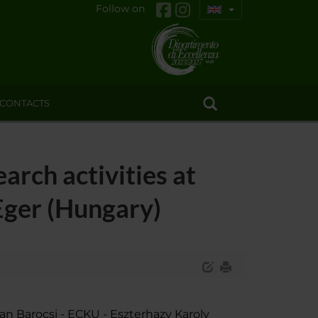
Follow on
CONTACTS
arch activities at
Eger (Hungary)
an Barocsi - ECKU - Eszterhazy Karoly