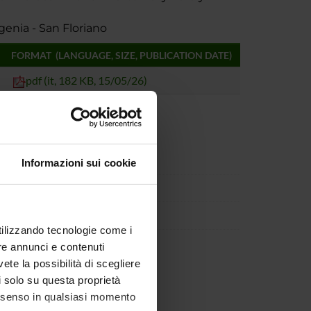
genia - San Floriano
FORMAT (LANGUAGE, SIZE, PUBLICATION DATE)
pdf (it, 182 KB, 15/05/26)
Informazioni sui cookie
utilizzando tecnologie come i
re annunci e contenuti
vete la possibilità di scegliere
li solo su questa proprietà
consenso in qualsiasi momento