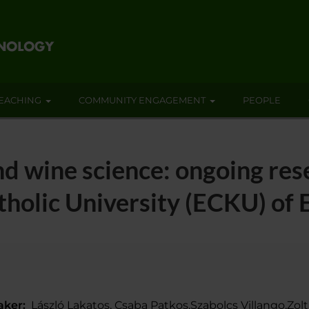
EACHING
COMMUNITY ENGAGEMENT
PEOPLE
nd wine science: ongoing rese
holic University (ECKU) of 
aker:
László Lakatos, Csaba Patkos,Szabolcs Villango,Zolt