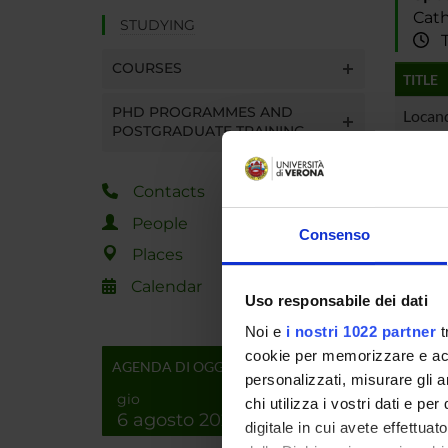
Cath
STUDYING
Tu
COURSES
TITLE
PHD PROGRAMMES AND
Locan
POSTGRADUATE TRAINING
Contacts
People
Progra
Consenso
Places
Externa
Calendar
Uso responsabile dei dati
Publica
Noi e
i nostri 1022 partner
t
cookie per memorizzare e acce
AGENDA DI OGGI
personalizzati, misurare gli an
gio
chi utilizza i vostri dati e pe
6 agosto 2026
digitale in cui avete effettua