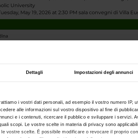
olic University
esday, May 19, 2026 at 2:30 PM sala convegni di Villa Eu
dina
mme Director
Maurizio Ugliano
Dettagli
Impostazioni degli annunci
l reference
tion date
May 15, 2026
rattiamo i vostri dati personali, ad esempio il vostro numero IP, 
dere alle informazioni sul vostro dispositivo al fine di pubblica
nunci e i contenuti, ricercare il pubblico e sviluppare i servizi. A
r quali scopi. Le vostre scelte in materia di privacy sono applicabi
to le vostre scelte. È possibile modificare o revocare il proprio 