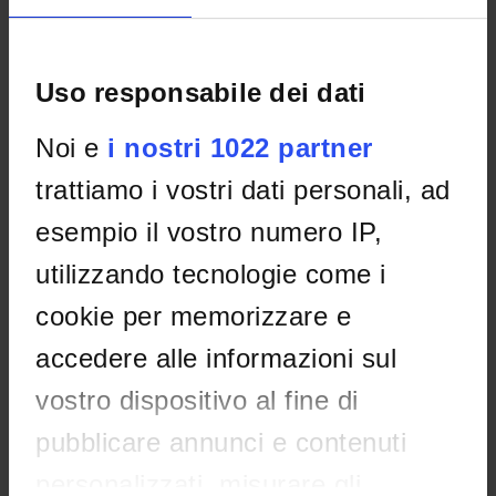
No recent seminar found relating to teaching Applied
ecology.
Uso responsabile dei dati
Noi e
i nostri 1022 partner
STUDYING
trattiamo i vostri dati personali, ad
COURSES
esempio il vostro numero IP,
PHD PROGRAMMES AND POSTGRADUATE TRAINING
utilizzando tecnologie come i
cookie per memorizzare e
Contacts
accedere alle informazioni sul
People
Places
vostro dispositivo al fine di
Calendar
pubblicare annunci e contenuti
personalizzati, misurare gli