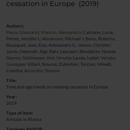
cessation in Europe (2019)
Authors:
Pesce, Giancarlo
;
Marcon, Alessandro
; Calciano, Lucia;
Perret, Jennifer L; Abramson, Michael J; Bono, Roberto;
Bousquet, Jean; Fois, Alessandro G; Janson, Christer;
Jarvis, Deborah; Jõgi, Rain; Leynaert, Bénédicte; Nowak,
Dennis; Schlünssen, Vivi; Urrutia-Landa, Isabel;
Verlato,
Giuseppe
; Villani, Simona; Zuberbier, Torsten; Minelli,
Cosetta;
Accordini, Simone
Title:
Time and age trends in smoking cessation in Europe
Year:
2019
Type of item:
Articolo in Rivista
Tipologia ANVUR: