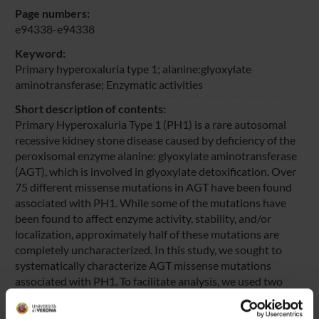
Page numbers:
e94338-e94338
Keyword:
Primary hyperoxaluria type 1; alanine:glyoxylate
aminotransferase; Enzymatic activities
Short description of contents:
Primary Hyperoxaluria Type 1 (PH1) is a rare autosomal
recessive kidney stone disease caused by deficiency of the
peroxisomal enzyme alanine: glyoxylate aminotransferase
(AGT), which is involved in glyoxylate detoxification. Over
75 different missense mutations in AGT have been found
associated with PH1. While some of the mutations have
been found to affect enzyme activity, stability, and/or
localization, approximately half of these mutations are
completely uncharacterized. In this study, we sought to
systematically characterize AGT missense mutations
associated with PH1. To facilitate analysis, we used two
high-throughput yeast-based assays: one that assesses
AGT specific activity, and one that assesses protein