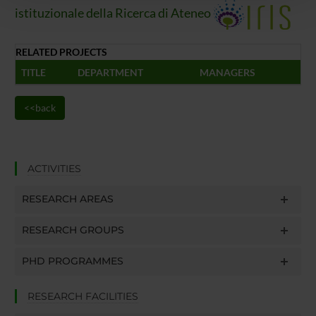
istituzionale della Ricerca di Ateneo
con altre informazioni che hai fornito loro o che hanno
raccolto dal tuo utilizzo dei loro servizi.
RELATED PROJECTS
TITLE
DEPARTMENT
MANAGERS
<<back
ACTIVITIES
RESEARCH AREAS
RESEARCH GROUPS
PHD PROGRAMMES
RESEARCH FACILITIES