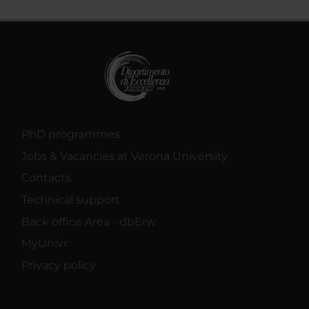
PhD programmes
Jobs & Vacancies at Verona University
Contacts
Technical support
Back office Area - dbErw
MyUnivr
Privacy policy