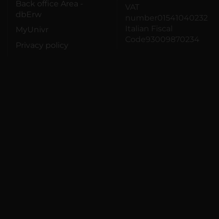
Back office Area -
VAT
dbErw
number01541040232
Italian Fiscal
MyUnivr
Code93009870234
Privacy policy