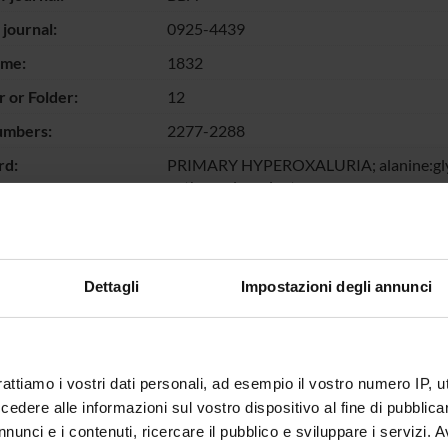
 journal:
0925-4439
ume:
1832
 or Folder:
12
umbers:
2277-2288
d:
PRIMARY HYPEROXALURIA; alanine:glyoxy
pathogenic variants
escription of
Primary Hyperoxaluria Type I (PH1) is a 
s:
inherited mutations on liver peroxisomal
pyridoxal 5'-phosphate (PLP)-dependent
of calcium oxalate crystals in the kidneys
Dettagli
Impostazioni degli annunci
heterogeneous disease and there are mor
known, most of which are missense muta
which missense mutations lead to AGT def
subcellular localization defects. Gly161 
rattiamo i vostri dati personali, ad esempio il vostro numero IP, 
Arg, Cys or Ser is associated with PH1. H
dere alle informazioni sul vostro dispositivo al fine di pubblica
AGT deficit caused by Gly161 mutations w
nunci e i contenuti, ricercare il pubblico e sviluppare i servizi. A
system paired with biochemical analyses 