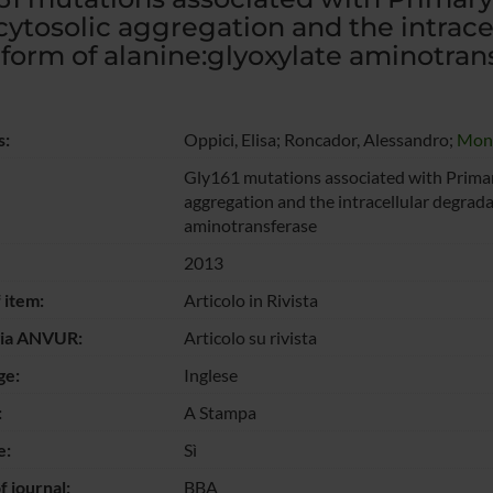
cytosolic aggregation and the intrace
form of alanine:glyoxylate aminotran
s:
Oppici, Elisa; Roncador, Alessandro;
Mont
Gly161 mutations associated with Primar
aggregation and the intracellular degrada
aminotransferase
2013
 item:
Articolo in Rivista
gia ANVUR:
Articolo su rivista
ge:
Inglese
:
A Stampa
e:
Sì
 journal:
BBA