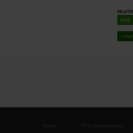
RELATE
TITLE
<<bac
Home
PhD programmes