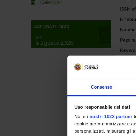
Calendar
ISSN of
N° Vol
AGENDA DI OGGI
Number
gio
Page n
6 agosto 2026
Keywor
Short d
content
Consenso
Uso responsabile dei dati
Noi e
i nostri 1022 partner
t
cookie per memorizzare e acce
personalizzati, misurare gli an