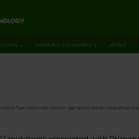
EACHING
COMMUNITY ENGAGEMENT
PEOPLE
luria Type I induce the cytosolic aggregation and the intracellular degr
61 mutations associated with Primary