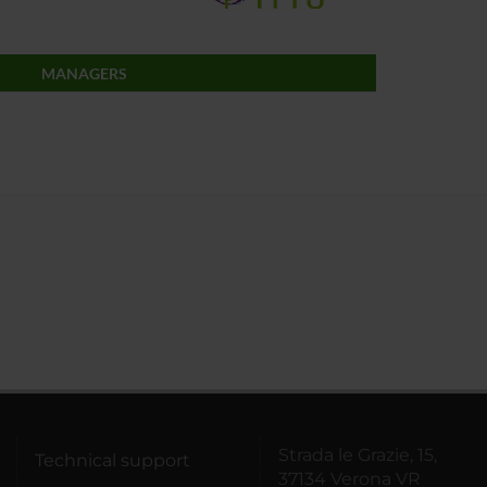
MANAGERS
Strada le Grazie, 15,
Technical support
37134 Verona VR