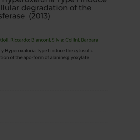
llular degradation of the
sferase (2013)
ioli, Riccardo
;
Bianconi, Silvia
;
Cellini, Barbara
y Hyperoxaluria Type I induce the cytosolic
tion of the apo-form of alanine:glyoxylate