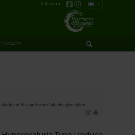
Follow on
CONTACTS
adation of the apo-form of alanine:glyoxylate
 Hyperoxaluria Type I induce