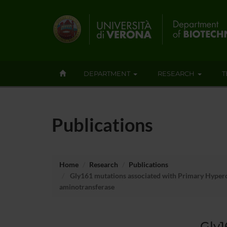
DEPARTMENT
RESEARCH
T
Publications
Home
Research
Publications
Gly161 mutations associated with Primary Hyperoxa
aminotransferase
Gly1