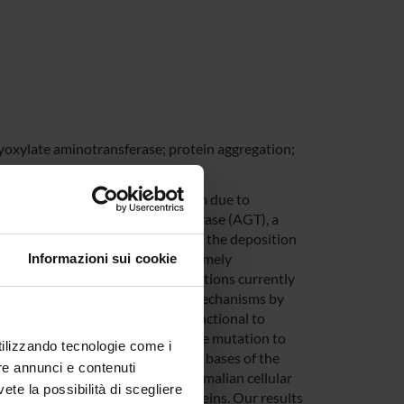
late aminotransferase; protein aggregation;
severe rare disorder of metabolism due to
 alanine:glyoxylate aminotransferase (AGT), a
 enzyme whose deficiency causes the deposition
 and urinary tract. PH1 is an extremely
Informazioni sui cookie
e than 150 disease-causing mutations currently
tions. Moreover, the molecular mechanisms by
iciency span from structural, functional to
is a highly conserved residue whose mutation to
utilizzando tecnologie come i
ere we investigated the molecular bases of the
re annunci e contenuti
ith expression studies in a mammalian cellular
vete la possibilità di scegliere
on the purified recombinant proteins. Our results