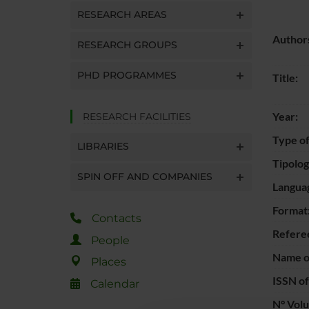
RESEARCH AREAS
Author
RESEARCH GROUPS
PHD PROGRAMMES
Title:
Year:
RESEARCH FACILITIES
Type of
LIBRARIES
Tipolo
SPIN OFF AND COMPANIES
Langua
Format
Contacts
Refere
People
Name of
Places
ISSN of
Calendar
N° Vol