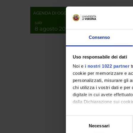
:
AGENDA DI OGGI
sab
8 agosto 2026
Page n
Consenso
Keywor
Short d
Uso responsabile dei dati
content
Noi e
i nostri 1022 partner
t
cookie per memorizzare e acce
personalizzati, misurare gli an
Web pa
chi utilizza i vostri dati e pe
Product
digitale in cui avete effettua
Handle 
dalla Dichiarazione sui cookie
Deposi
Con il tuo consenso, vorrem
Selezione
Last Mo
raccogliere informazi
Necessari
del
Bibliog
Identificare il tuo di