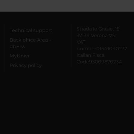
Strada le Grazie, 15,
Technical support
37134 Verona VR
Back office Area -
VAT
dbErw
number01541040232
Italian Fiscal
MyUnivr
Code93009870234
Privacy policy