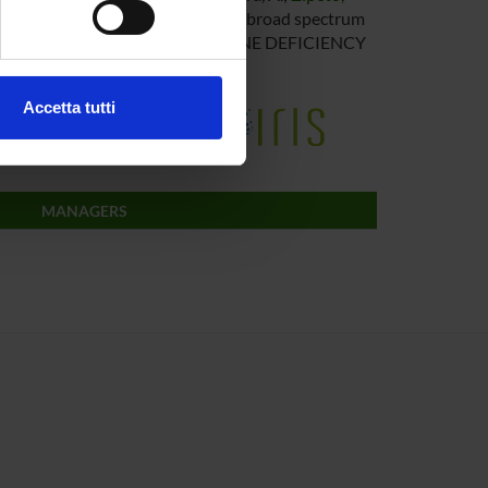
endent Env for the induction of broad spectrum
OURNAL OF ACQUIRED IMMUNE DEFICIENCY
ezione dettagli
. Puoi
Accetta tutti
e della Ricerca di Ateneo
l media e per analizzare il
ostri partner che si occupano
azioni che hai fornito loro o
MANAGERS