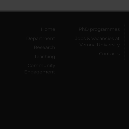
Home
PhD programmes
Department
Jobs & Vacancies at
Verona University
Research
Contacts
Teaching
Community
Engagement