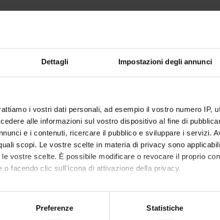
Lippincott, Williams & Wilkins:530 Waln
(301)223-2300, EMAIL: orders@lww.com
(301)223-2320, (301)223-2320
umbers:
65-65
Dettagli
Impostazioni degli annunci
d:
HIV-1neutralizing antibodyAIDS
escription of
Broad spectrum neutralizing antibodies a
s:
of a humoral anti-AIDS vaccine. We use
as new immunogens to induce neutralizing 
rattiamo i vostri dati personali, ad esempio il vostro numero IP, 
primary isolates of HIV-1.
dere alle informazioni sul vostro dispositivo al fine di pubblica
nunci e i contenuti, ricercare il pubblico e sviluppare i servizi. A
ge:
http://journals.lww.com/jaids/Fulltex
r quali scopi. Le vostre scelte in materia di privacy sono applicabi
 ID:
61971
to le vostre scelte. È possibile modificare o revocare il proprio 
IRIS:
11562/363238
 o facendo clic sull'icona di attivazione della privacy.
ted On:
June 21, 2012
mo anche:
dified:
October 19, 2022
oni sulla tua posizione geografica, con un'approssimazione di qu
Preferenze
Statistiche
raphic citation:
Astone, Dalila; Rossolillo, Paola; Matucci,
spositivo, scansionandolo attivamente alla ricerca di caratteristich