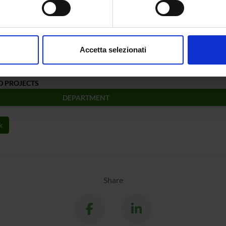
Donato
,
Fusion complexes and CD4-indep
neutralizing antibodies against HIV-1
«J
aborati i tuoi dati personali e imposta le tue preferenze nella
s
SYNDROMES»
, vol.
56
,
2011
,
pp. 65-65
consenso in qualsiasi momento dalla Dichiarazione sui cookie.
Accetta selezionati
ta la scheda completa presente nel
repository istituzional
nalizzare contenuti ed annunci, per fornire funzionalità dei socia
inoltre informazioni sul modo in cui utilizzi il nostro sito con i n
D PROJECTS
icità e social media, i quali potrebbero combinarle con altre inform
lizzo dei loro servizi.
DEPARTMENT
k
Share