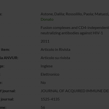
s:
Astone, Dalila; Rossolillo, Paola; Matucci,
Donato
Fusion complexes and CD4-independent E
neutralizing antibodies against HIV-1
2011
 item:
Articolo in Rivista
gia ANVUR:
Articolo su rivista
ge:
Inglese
:
Elettronico
e:
No
 journal:
JOURNAL OF ACQUIRED IMMUNE DE
 journal:
1525-4135
ume:
56