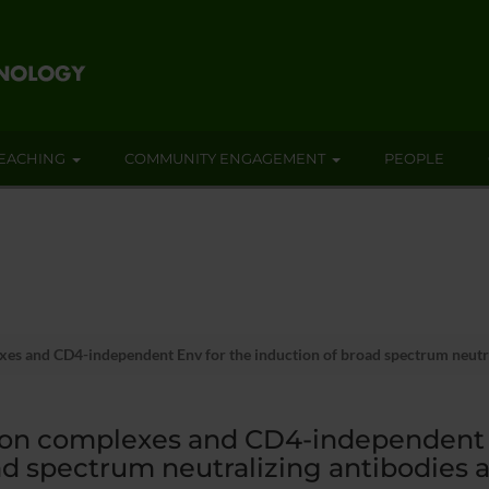
EACHING
COMMUNITY ENGAGEMENT
PEOPLE
es and CD4-independent Env for the induction of broad spectrum neutra
on complexes and CD4-independent E
d spectrum neutralizing antibodies ag