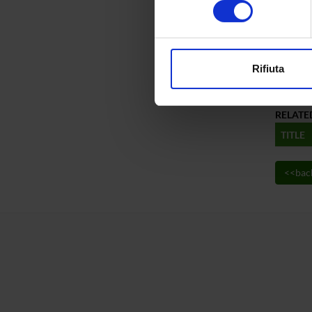
consenso
digitali).
Approfondisci come vengono el
modificare o ritirare il tuo 
Rifiuta
Consul
Utilizziamo i cookie per perso
nostro traffico. Condividiamo 
RELATE
di analisi dei dati web, pubbl
che hanno raccolto dal tuo uti
TITLE
<<bac