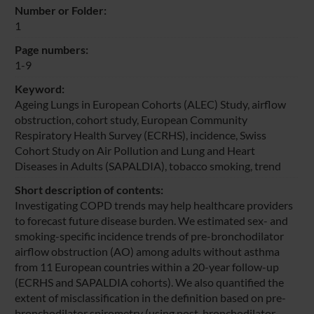
Number or Folder:
1
Page numbers:
1-9
Keyword:
Ageing Lungs in European Cohorts (ALEC) Study, airflow
obstruction, cohort study, European Community
Respiratory Health Survey (ECRHS), incidence, Swiss
Cohort Study on Air Pollution and Lung and Heart
Diseases in Adults (SAPALDIA), tobacco smoking, trend
Short description of contents:
Investigating COPD trends may help healthcare providers
to forecast future disease burden. We estimated sex- and
smoking-specific incidence trends of pre-bronchodilator
airflow obstruction (AO) among adults without asthma
from 11 European countries within a 20-year follow-up
(ECRHS and SAPALDIA cohorts). We also quantified the
extent of misclassification in the definition based on pre-
bronchodilator spirometry (using post-bronchodilator