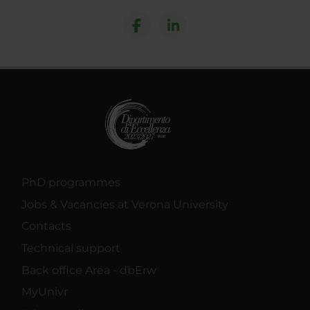
PhD programmes
Jobs & Vacancies at Verona University
Contacts
Technical support
Back office Area - dbErw
MyUnivr