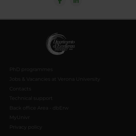
PhD programmes
Jobs & Vacancies at Verona University
Contacts
Technical support
Back office Area - dbErw
MyUnivr
Privacy policy