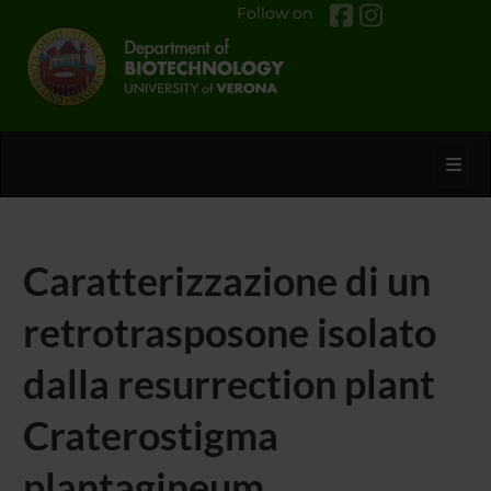
Follow on
Toggl
Caratterizzazione di un
retrotrasposone isolato
dalla resurrection plant
Craterostigma
plantagineum