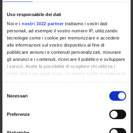
Full Professor
Uso responsabile dei dati
Marisa Levi
Noi e
i nostri 1022 partner
trattiamo i vostri dati
personali, ad esempio il vostro numero IP, utilizzando
PUBLICATIONS
tecnologie come i cookie per memorizzare e accedere
TITLE
alle informazioni sul vostro dispositivo al fine di
pubblicare annunci e contenuti personalizzati, misurare
In vitro culture from mature seeds of Passiflora species
gli annunci e i contenuti, ricercare il pubblico e sviluppare
Strategie per l?identificazione di molecole ad attività antimicr
i servizi. Avete la possibilità di scegliere chi utilizza i
vostri dati e per quali scopi. Le vostre scelte in materia di
Strategie per l'identificazione di molecole bioattive in estratti
privacy sono applicabili solo su questa proprietà digitale
in cui avete effettuato le vostre scelte. È possibile
Caratterizzazione e miglioramento biotecnologico di colture in
Selezione
modificare o revocare il proprio consenso in qualsiasi
Necessari
del
Flow cytometry and sorting of protoplasts from carrot cell cu
momento dalla Dichiarazione sui cookie o facendo clic
consenso
sull'icona di attivazione della privacy.
Colture di cellule vegetali per la produzione di sostanze di int
Preferenze
Con il tuo consenso, vorremmo anche:
raccogliere informazioni sulla tua posizione
Statistiche