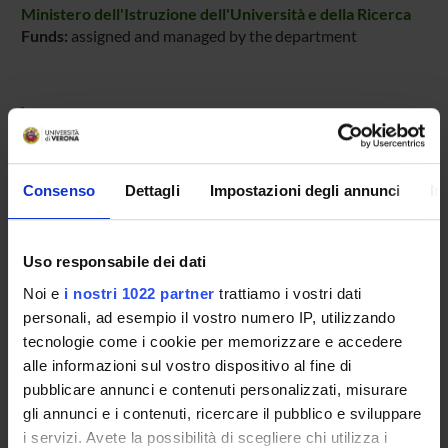
Ministero dell'Istruzione dell'Università e della Ricerca
Funds:
assigned and managed by the department
PROJECT PARTICIPANTS
Stefano Capaldi
Associate Professor
Consenso
Dettagli
Impostazioni degli annunci
In
Ugo Luigi Monaco
Massimiliano Perduca
Uso responsabile dei dati
Associate Professor
Noi e
i nostri 1022 partner
trattiamo i vostri dati
personali, ad esempio il vostro numero IP, utilizzando
tecnologie come i cookie per memorizzare e accedere
alle informazioni sul vostro dispositivo al fine di
COLLABORATORI ESTERNI
pubblicare annunci e contenuti personalizzati, misurare
Maria Elena Carrizo
gli annunci e i contenuti, ricercare il pubblico e sviluppare
Cordoba (Argentina) Biochimica Borsista Post Doc
i servizi. Avete la possibilità di scegliere chi utilizza i