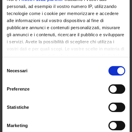
compresi trial terapeutici.
personali, ad esempio il vostro numero IP, utilizzando
tecnologie come i cookie per memorizzare e accedere
alle informazioni sul vostro dispositivo al fine di
PROJECT PARTICIPANTS
pubblicare annunci e contenuti personalizzati, misurare
gli annunci e i contenuti, ricercare il pubblico e sviluppare
Giuliana Ferrante
i servizi. Avete la possibilità di scegliere chi utilizza i
Associate Professor
vostri dati e per quali scopi. Le vostre scelte in materia di
Giorgio Piacentini
privacy sono applicabili solo su questa proprietà digitale
Full Professor
in cui avete effettuato le vostre scelte. È possibile
Selezione
modificare o revocare il proprio consenso in qualsiasi
Necessari
del
Michele Piazza
momento dalla Dichiarazione sui cookie o facendo clic
consenso
Technical-administrative staff
sull'icona di attivazione della privacy.
Preferenze
Con il tuo consenso, vorremmo anche:
COLLABORATORI ESTERNI
raccogliere informazioni sulla tua posizione
Statistiche
geografica, con un'approssimazione di qualche
Laura Tenero
metro,
AOUI - Verona
Marketing
Identificare il tuo dispositivo, scansionandolo