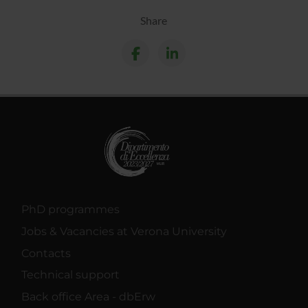
Share
PhD programmes
Jobs & Vacancies at Verona University
Contacts
Technical support
Back office Area - dbErw