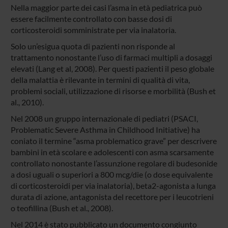
Nella maggior parte dei casi l’asma in età pediatrica può
essere facilmente controllato con basse dosi di
corticosteroidi somministrate per via inalatoria.
Solo un’esigua quota di pazienti non risponde al
trattamento nonostante l’uso di farmaci multipli a dosaggi
elevati (Lang et al, 2008). Per questi pazienti il peso globale
della malattia è rilevante in termini di qualità di vita,
problemi sociali, utilizzazione di risorse e morbilità (Bush et
al., 2010).
Nel 2008 un gruppo internazionale di pediatri (PSACI,
Problematic Severe Asthma in Childhood Initiative) ha
coniato il termine “asma problematico grave” per descrivere
bambini in età scolare e adolescenti con asma scarsamente
controllato nonostante l’assunzione regolare di budesonide
a dosi uguali o superiori a 800 mcg/die (o dose equivalente
di corticosteroidi per via inalatoria), beta2-agonista a lunga
durata di azione, antagonista del recettore per i leucotrieni
o teofillina (Bush et al., 2008).
Nel 2014 è stato pubblicato un documento congiunto