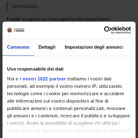
SPONSORS:
Funds:
assigned and managed by the department
PROJECT PARTICIPANTS
Consenso
Dettagli
Impostazioni degli annunci
In
Annalisa Polverari
Associate Professor
Uso responsabile dei dati
Noi e
i nostri 1022 partner
trattiamo i vostri dati
personali, ad esempio il vostro numero IP, utilizzando
RESEARCH AREAS INVOLVED IN THE PROJECT
tecnologie come i cookie per memorizzare e accedere
Biotecnologie vegetali
alle informazioni sul vostro dispositivo al fine di
Plant Sciences
pubblicare annunci e contenuti personalizzati, misurare
gli annunci e i contenuti, ricercare il pubblico e sviluppare
i servizi. Avete la possibilità di scegliere chi utilizza i
vostri dati e per quali scopi. Le vostre scelte in materia di
privacy sono applicabili solo su questa proprietà digitale