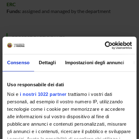
ERC
Funds:
assigned and managed by the department
PROJECT PARTICIPANTS
Roberto Fiammengo
Associate Professor
Consenso
Dettagli
Impostazioni degli annunci
In
RESEARCH AREAS INVOLVED IN THE PROJECT
Uso responsabile dei dati
Chimica sintetica e materiali
Noi e
i nostri 1022 partner
trattiamo i vostri dati
Nanoscience & Nanotechnology (DBT)
personali, ad esempio il vostro numero IP, utilizzando
tecnologie come i cookie per memorizzare e accedere
Chimica sintetica e materiali
alle informazioni sul vostro dispositivo al fine di
Nanoscience & Nanotechnology (DDSP) (DDSP)
pubblicare annunci e contenuti personalizzati, misurare
Chimica sintetica e materiali
gli annunci e i contenuti, ricercare il pubblico e sviluppare
Nanoscience & Nanotechnology (DNBM)
i servizi. Avete la possibilità di scegliere chi utilizza i