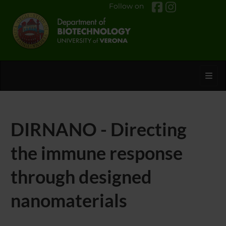
Follow on
Toggl
DIRNANO - Directing
the immune response
through designed
nanomaterials