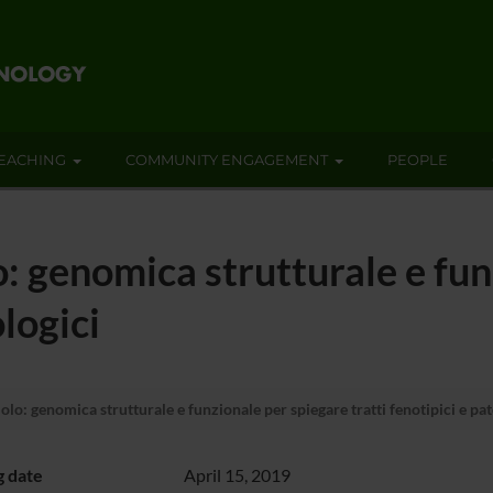
EACHING
COMMUNITY ENGAGEMENT
PEOPLE
 genomica strutturale e fun
ologici
o: genomica strutturale e funzionale per spiegare tratti fenotipici e pat
g date
April 15, 2019