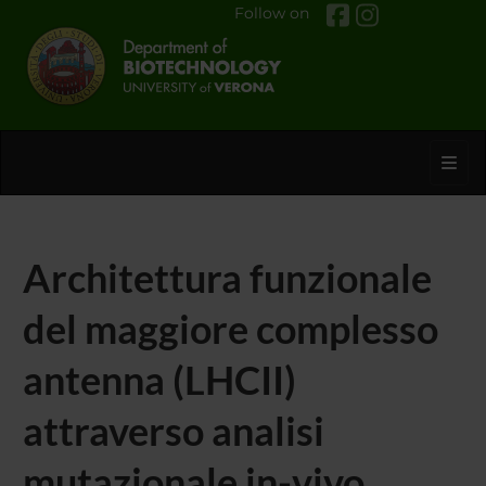
Follow on
Toggl
Architettura funzionale
del maggiore complesso
antenna (LHCII)
attraverso analisi
mutazionale in-vivo