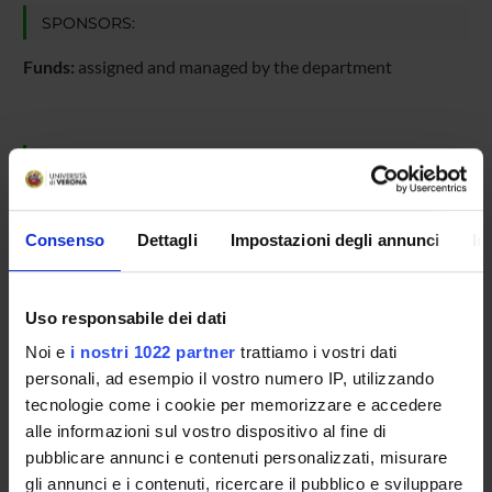
SPONSORS:
Funds:
assigned and managed by the department
PROJECT PARTICIPANTS
Roberto Bassi
Studioso Senior
Consenso
Dettagli
Impostazioni degli annunci
In
Roberto Caferri
Research Scholarship Holders
Uso responsabile dei dati
Giulia Mandalà
Noi e
i nostri 1022 partner
trattiamo i vostri dati
Dario Zappone
personali, ad esempio il vostro numero IP, utilizzando
tecnologie come i cookie per memorizzare e accedere
alle informazioni sul vostro dispositivo al fine di
pubblicare annunci e contenuti personalizzati, misurare
RESEARCH AREAS INVOLVED IN THE PROJECT
gli annunci e i contenuti, ricercare il pubblico e sviluppare