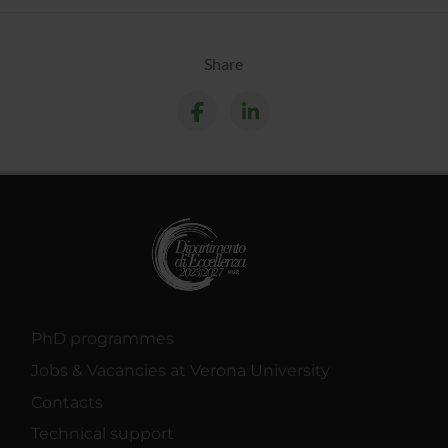
Share
PhD programmes
Jobs & Vacancies at Verona University
Contacts
Technical support