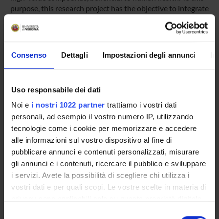
purpose, this research project has the objective to integrate
new microalgae strains developed at the University of
Verona with an innovative indoor cultivation system
developed at the industrial partner TORMEC AMBROSI srl.
The green alga Chlamydomonas reinhardtii, with a weaker
Consenso
Dettagli
Impostazioni degli annunci
In
cells wall compared to other species, has been genetically
engineered to produce constitutively a high level of
astaxanthin, while mutant strains of H. pluvialis have been
Uso responsabile dei dati
selected for more efficient astaxanthin production. The
astaxanthin productivity of these strains will be thus tested
Noi e
i nostri 1022 partner
trattiamo i vostri dati
and boosted cultivating them at the BABYLON-ALGAE
personali, ad esempio il vostro numero IP, utilizzando
cultivation system at the industrial partner based on
tecnologie come i cookie per memorizzare e accedere
automatic control of the different growth parameters
alle informazioni sul vostro dispositivo al fine di
pubblicare annunci e contenuti personalizzati, misurare
gli annunci e i contenuti, ricercare il pubblico e sviluppare
SPONSORS:
i servizi. Avete la possibilità di scegliere chi utilizza i
vostri dati e per quali scopi. Le vostre scelte in materia di
Funds:
assigned and managed by the department
privacy sono applicabili solo su questa proprietà digitale
in cui avete effettuato le vostre scelte. È possibile
Selezione