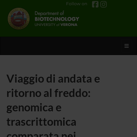
Follow on
Toggl
Viaggio di andata e
ritorno al freddo:
genomica e
trascrittomica
comparata nei