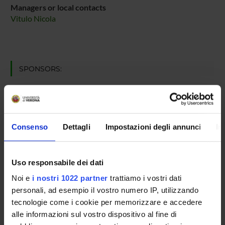
Managers or local contacts
Vitulo Nicola
SPONSORS:
MIUR
Funds:
assigned and managed by the department
Consenso
Dettagli
Impostazioni degli annunci
In
PROJECT PARTICIPANTS
Uso responsabile dei dati
Nicola Vitulo
Associate Professor
Noi e
i nostri 1022 partner
trattiamo i vostri dati
personali, ad esempio il vostro numero IP, utilizzando
tecnologie come i cookie per memorizzare e accedere
alle informazioni sul vostro dispositivo al fine di
RESEARCH AREAS INVOLVED IN THE PROJECT