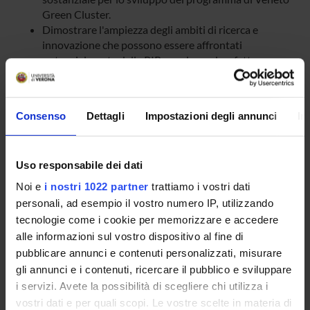
Green Cluster.
Dimostrare l'ampiezza degli ambiti di ricerca e
innovazione che possono essere affrontati
potenzialmente dalla RIR, conducendo a fattor
comune le informazioni oggi disseminate in
moltissimi ambiti e contesti nazionali o internazionali,
quale prerogativa per ogni iniziativa credibile e
Consenso
Dettagli
Impostazioni degli annunci
In
sistemica nel settore.
Dimostrare con casi concreti e industrializzabili, come
il processo di ricerca e sviluppo trova sintesi in una
Uso responsabile dei dati
collaborazione proattiva tra Aziende e Università,
verificabile con risultati puntuali e oggettivi, che
Noi e
i nostri 1022 partner
trattiamo i vostri dati
dovranno essere raggiunti nel corso del triennio di
personali, ad esempio il vostro numero IP, utilizzando
durata del progetto, quindi pubblicati e disseminati.
tecnologie come i cookie per memorizzare e accedere
Validare scientificamente, sempre attraverso casi
alle informazioni sul vostro dispositivo al fine di
concreti e significativi, la piattaforma collaborativa
pubblicare annunci e contenuti personalizzati, misurare
tecnologica, con progetti di ricerca di diverso livello di
gli annunci e i contenuti, ricercare il pubblico e sviluppare
“innovatività”.
i servizi. Avete la possibilità di scegliere chi utilizza i
vostri dati e per quali scopi. Le vostre scelte in materia di