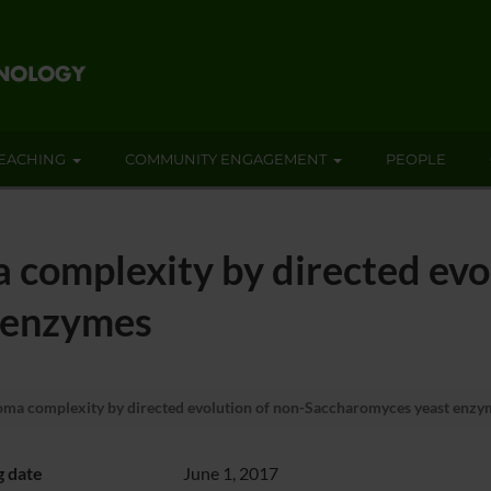
EACHING
COMMUNITY ENGAGEMENT
PEOPLE
 complexity by directed evol
 enzymes
ma complexity by directed evolution of non-Saccharomyces yeast enzy
g date
June 1, 2017