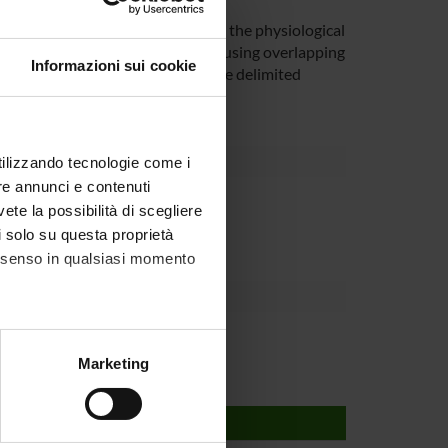
od for short fragments based on the physiological
ns in specific protein segments using overlapping
Informazioni sui cookie
p, this approach permits to assemble delimited
f a gene
utilizzando tecnologie come i
re annunci e contenuti
partment
vete la possibilità di scegliere
li solo su questa proprietà
consenso in qualsiasi momento
alche metro,
Marketing
e specifiche (impronte
ezione dettagli
. Puoi