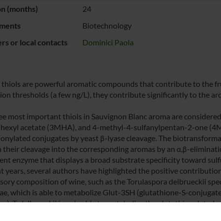
on (months)
24
ments
Biotechnology
s or local contacts
Dominici Paola
e thiols are powerful aromatic compounds that contribute to the fr
ion thresholds (a few ng/L), they contribute significantly to the a
ee most important thiols in Sauvignon Blanc aroma are considered 
lhexyl acetate (3MHA), and 4-methyl-4-sulfanylpentan-2-one (4
ionylated conjugates by yeast β-lyase cleavage. The biotransforma
 their cleavage into the corresponding aromas by an α,β-eliminatio
nt enzyme that displays a broad substrate specificity toward sulf
nt years, several authors have highlighted the positive contributi
sory composition of wine, such as the Torulaspora delbrueckii spec
iae, which is able to metabolize Glut-3SH (glutathione-S-conjugat
r), T. delbrueckii is only able to metabolize the glutathionylated 
f this project is to improve T. delbrueckii C-S lyase catalytic acti