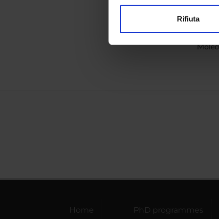
modificare o ritirare il tuo 
Biotec
Applie
Rifiuta
Utilizziamo i cookie per perso
Proteo
nostro traffico. Condividiamo 
Molecu
di analisi dei dati web, pubbl
che hanno raccolto dal tuo uti
Home
PhD programmes