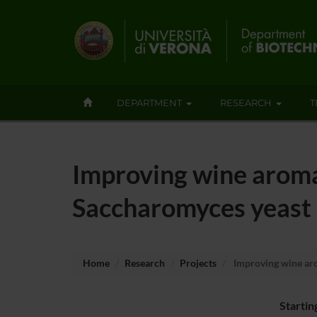
DEPARTMENT
RESEARCH
T
Improving wine aroma
Saccharomyces yeast
Home
Research
Projects
Improving wine aro
Startin