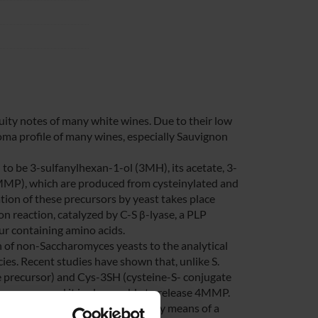
uity notes of many white wines. Due to their low
roma profile of many wines, especially Sauvignon
to be 3-sulfanylhexan-1-ol (3MH), its acetate, 3-
MMP), which are produced from cysteinylated and
tion of these precursors by yeast takes place
n reaction, catalyzed by C-S β-lyase, a PLP
ur containing amino acids.
on of non-Saccharomyces yeasts to the analytical
ies. Recent studies have shown that, unlike S.
e precursor) and Cys-3SH (cysteine-S- conjugate
precursors and it is also unable to release 4MMP.
vity toward cysteine-S-conjugates by means of a