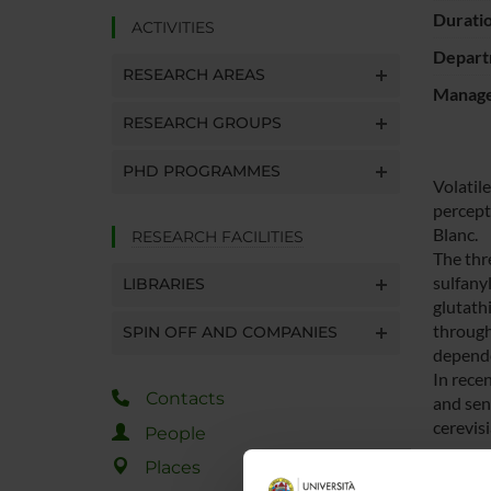
Durati
ACTIVITIES
Depart
RESEARCH AREAS
Manager
RESEARCH GROUPS
PHD PROGRAMMES
Volatil
percept
Blanc.
RESEARCH FACILITIES
The thr
sulfany
LIBRARIES
glutath
through
SPIN OFF AND COMPANIES
depende
In rece
Contacts
and sen
cerevis
People
precurso
Places
Target o