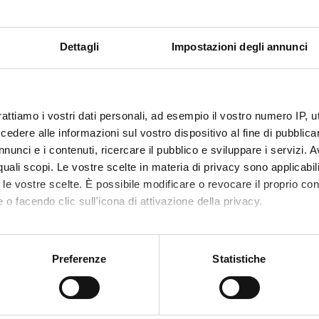
d evolution approach.
 aim we will use a random domain mutagenesis/recombination meth
ies of S. cerevisiae (MORPHING) that randomly introduces mutatio
Dettagli
Impostazioni degli annunci
 favor in vivo splicing and recombination in yeast. In a single ste
y mutagenized regions with the remaining, unaltered fragments o
NSORS:
rattiamo i vostri dati personali, ad esempio il vostro numero IP, 
dere alle informazioni sul vostro dispositivo al fine di pubblica
Funds:
assigned and managed by the de
nunci e i contenuti, ricercare il pubblico e sviluppare i servizi. A
r quali scopi. Le vostre scelte in materia di privacy sono applicabi
to le vostre scelte. È possibile modificare o revocare il proprio 
 o facendo clic sull'icona di attivazione della privacy.
ECT PARTICIPANTS
mo anche:
ominici
Full Professor
oni sulla tua posizione geografica, con un'approssimazione di qu
Preferenze
Statistiche
spositivo, scansionandolo attivamente alla ricerca di caratteristich
RCH AREAS INVOLVED IN THE PROJECT
aborati i tuoi dati personali e imposta le tue preferenze nella
s