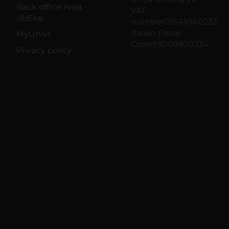
Back office Area -
VAT
dbErw
number01541040232
Italian Fiscal
MyUnivr
Code93009870234
Privacy policy