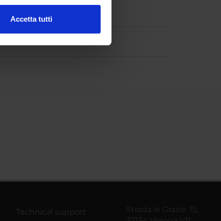
s, biosensors
Accetta tutti
l media e per analizzare il
ostri partner che si occupano
azioni che hai fornito loro o
Strada le Grazie, 15,
Technical support
37134 Verona VR