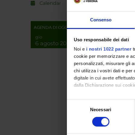
directe
Calendar
To this
propert
Consenso
areas to
AGENDA DI OGGI
randoml
gio
Uso responsabile dei dati
6 agosto 2026
SPO
Noi e
i nostri 1022 partner
t
cookie per memorizzare e acce
personalizzati, misurare gli an
chi utilizza i vostri dati e pe
digitale in cui avete effettua
dalla Dichiarazione sui cookie
PROJ
Con il tuo consenso, vorrem
Paola D
Selezione
raccogliere informazi
Necessari
del
Identificare il tuo di
consenso
digitali).
RESEA
Approfondisci come vengono el