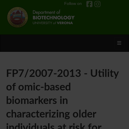
Follow on
Toggl
FP7/2007-2013 - Utility
of omic-based
biomarkers in
characterizing older
individuals at risk for