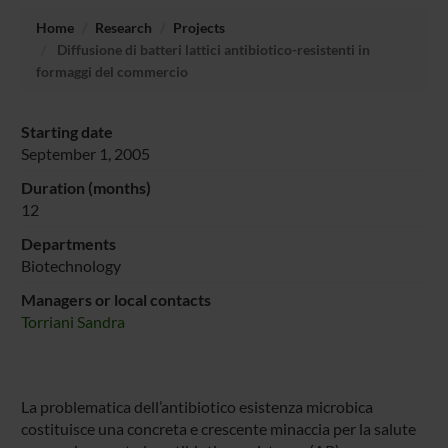
Home
Research
Projects
Diffusione di batteri lattici antibiotico-resistenti in
formaggi del commercio
Starting date
September 1, 2005
Duration (months)
12
Departments
Biotechnology
Managers or local contacts
Torriani Sandra
La problematica dell’antibiotico esistenza microbica
costituisce una concreta e crescente minaccia per la salute