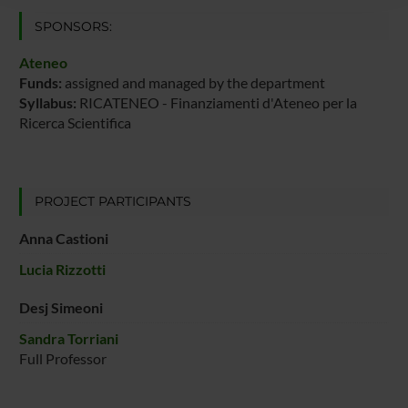
raccolto dal tuo utilizzo dei loro servizi.
SPONSORS:
Ateneo
Funds:
assigned and managed by the department
Syllabus:
RICATENEO - Finanziamenti d'Ateneo per la
Ricerca Scientifica
PROJECT PARTICIPANTS
Anna Castioni
Lucia Rizzotti
Desj Simeoni
Sandra Torriani
Full Professor