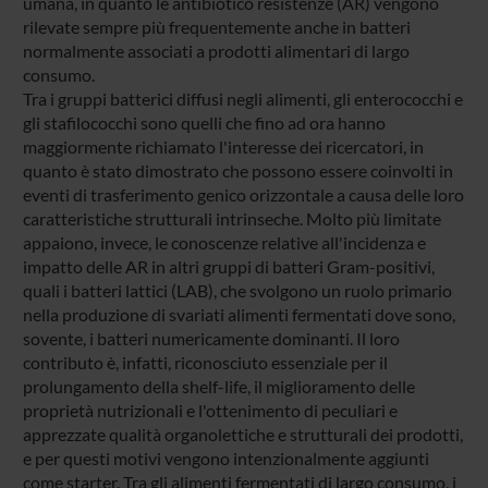
umana, in quanto le antibiotico resistenze (AR) vengono
rilevate sempre più frequentemente anche in batteri
normalmente associati a prodotti alimentari di largo
consumo.
Tra i gruppi batterici diffusi negli alimenti, gli enterococchi e
gli stafilococchi sono quelli che fino ad ora hanno
maggiormente richiamato l'interesse dei ricercatori, in
quanto è stato dimostrato che possono essere coinvolti in
eventi di trasferimento genico orizzontale a causa delle loro
caratteristiche strutturali intrinseche. Molto più limitate
appaiono, invece, le conoscenze relative all'incidenza e
impatto delle AR in altri gruppi di batteri Gram-positivi,
quali i batteri lattici (LAB), che svolgono un ruolo primario
nella produzione di svariati alimenti fermentati dove sono,
sovente, i batteri numericamente dominanti. Il loro
contributo è, infatti, riconosciuto essenziale per il
prolungamento della shelf-life, il miglioramento delle
proprietà nutrizionali e l'ottenimento di peculiari e
apprezzate qualità organolettiche e strutturali dei prodotti,
e per questi motivi vengono intenzionalmente aggiunti
come starter. Tra gli alimenti fermentati di largo consumo, i