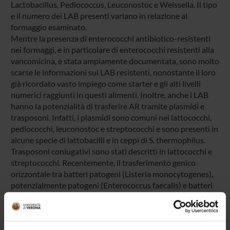
Lactobacillus, Pediococcus, Leuconostoc e Weissella. Il tipo
e il numero dei LAB presenti variano in relazione al
formaggio esaminato.
Mentre la presenza di enterococchi antibiotico-resistenti
nei formaggi, e in particolare di enterococchi resistenti alla
vancomicina, è stata ampiamente documentata, sono molto
scarse le informazioni sui LAB resistenti, nonostante il loro
già ricordato vasto impiego come starter e gli alti livelli
numerici raggiunti in questi alimenti. Inoltre, anche i LAB
hanno la potenzialità di trasferire AR tramite plasmidi e
trasposoni. Infatti, i plasmidi sono comuni nei lattococchi,
pediococchi, leuconostoc e streptococchi e sono presenti in
alcune specie di lattobacilli e in ceppi di S. thermophilus.
Trasposoni coniugativi sono stati descritti in lattococchi e
streptococchi. Recentemente, il trasferimento genico
orizzontale tra batteri patogeni (Listeria monocytogenes),
potenzialmente patogeni (Enterococcus faecalis) e batteri
starter (Lc. lactis) è stato supportato dal ritrovamento in
queste specie del gene tet(S) avente la stessa sequenza. Per
garantire la sicurezza umana è fondamentale, quindi, che i