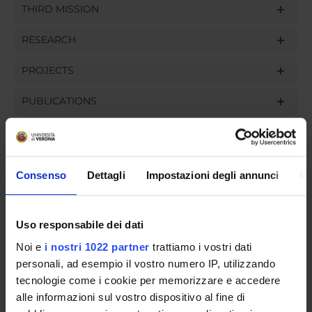
THIRD MISSION
RESEARCH
PROJECTS
PUBLICATIONS
ASSIGNMENTS
Consenso
Dettagli
Impostazioni degli annunci
In
ORGANISATION
Uso responsabile dei dati
GOVERNANCE
Noi e
i nostri 1022 partner
trattiamo i vostri dati
personali, ad esempio il vostro numero IP, utilizzando
COMMITTEES
tecnologie come i cookie per memorizzare e accedere
alle informazioni sul vostro dispositivo al fine di
DEPARTMENT ADMINISTRATION OFFICES