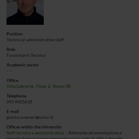
Position
Technical-administrative staff
Role
Funzionario Tecnico
Academic sector
- - -
Office
Villa Lebrecht, Floor 2, Room 08
Telephone
045 8425618
E-mail
gianluca
veneri
univr
it
Offices within the University
Staff tecnico e amministrativo
- Referente strumentazione e
introduzione al nuovo personale per la sede di Villa Lebrecht,