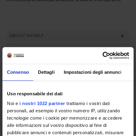
ABOUT MYSELF
RESEARCH
PUBLICATIONS
Consenso
Dettagli
Impostazioni degli annunci
In
ASSIGNMENTS
Uso responsabile dei dati
Noi e
i nostri 1022 partner
trattiamo i vostri dati
ORGANISATION
personali, ad esempio il vostro numero IP, utilizzando
tecnologie come i cookie per memorizzare e accedere
GOVERNANCE
alle informazioni sul vostro dispositivo al fine di
pubblicare annunci e contenuti personalizzati, misurare
COMMITTEES