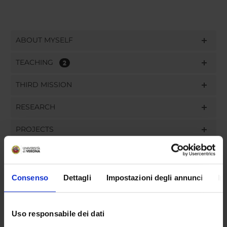
ABOUT MYSELF
TEACHING
2
THIRD MISSION
RESEARCH
PROJECTS
PUBLICATIONS
ASSIGNMENTS
Consenso
Dettagli
Impostazioni degli annunci
In
Uso responsabile dei dati