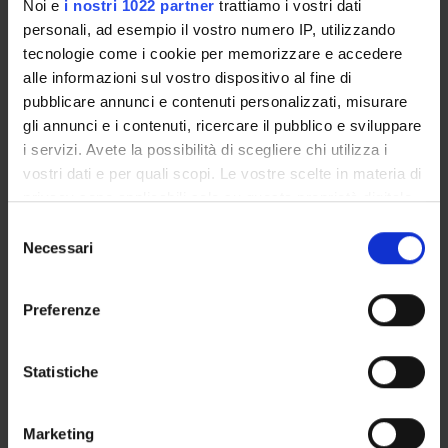
ORGANISATION
Noi e
i nostri 1022 partner
trattiamo i vostri dati
personali, ad esempio il vostro numero IP, utilizzando
GOVERNANCE
tecnologie come i cookie per memorizzare e accedere
alle informazioni sul vostro dispositivo al fine di
COMMITTEES
pubblicare annunci e contenuti personalizzati, misurare
gli annunci e i contenuti, ricercare il pubblico e sviluppare
DEPARTMENT ADMINISTRATION OFFICES
i servizi. Avete la possibilità di scegliere chi utilizza i
vostri dati e per quali scopi. Le vostre scelte in materia di
STUDENT ADMINISTRATION OFFICES
privacy sono applicabili solo su questa proprietà digitale
in cui avete effettuato le vostre scelte. È possibile
Selezione
DEPARTMENT FACILITIES
modificare o revocare il proprio consenso in qualsiasi
Necessari
del
momento dalla Dichiarazione sui cookie o facendo clic
LIBRARIES
consenso
sull'icona di attivazione della privacy.
Preferenze
SPIN OFF AND COMPANIES
Con il tuo consenso, vorremmo anche:
ALTRE SEDI
raccogliere informazioni sulla tua posizione
Statistiche
geografica, con un'approssimazione di qualche
Contacts
metro,
Marketing
Identificare il tuo dispositivo, scansionandolo
People