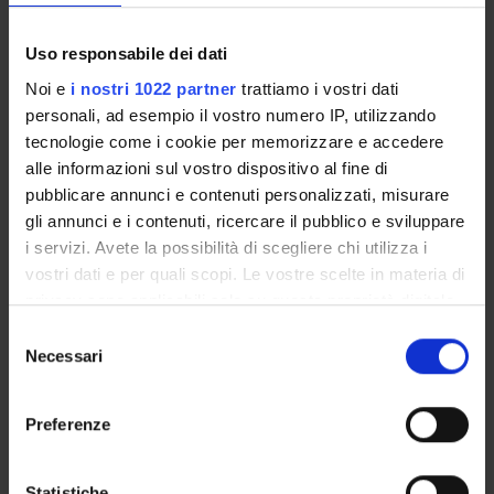
PUBLICATIONS
ASSIGNMENTS
Uso responsabile dei dati
Noi e
i nostri 1022 partner
trattiamo i vostri dati
personali, ad esempio il vostro numero IP, utilizzando
tecnologie come i cookie per memorizzare e accedere
alle informazioni sul vostro dispositivo al fine di
ORGANISATION
pubblicare annunci e contenuti personalizzati, misurare
GOVERNANCE
gli annunci e i contenuti, ricercare il pubblico e sviluppare
i servizi. Avete la possibilità di scegliere chi utilizza i
COMMITTEES
vostri dati e per quali scopi. Le vostre scelte in materia di
privacy sono applicabili solo su questa proprietà digitale
DEPARTMENT ADMINISTRATION OFFICES
in cui avete effettuato le vostre scelte. È possibile
Selezione
modificare o revocare il proprio consenso in qualsiasi
Necessari
del
STUDENT ADMINISTRATION OFFICES
momento dalla Dichiarazione sui cookie o facendo clic
consenso
sull'icona di attivazione della privacy.
DEPARTMENT FACILITIES
Preferenze
Con il tuo consenso, vorremmo anche:
LIBRARIES
raccogliere informazioni sulla tua posizione
Statistiche