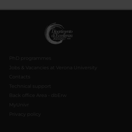
PhD programmes
Jobs & Vacancies at Verona University
Contacts
Technical support
Back office Area - dbErw
MyUnivr
Privacy policy