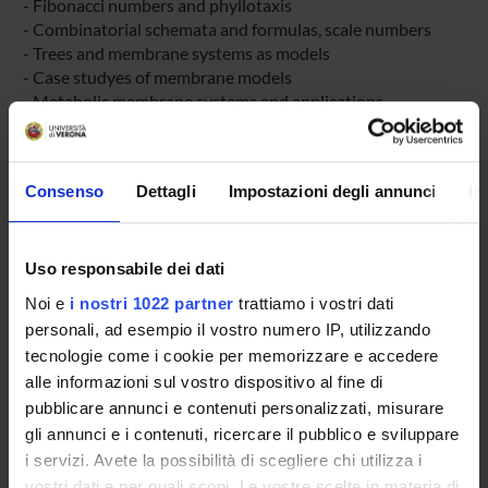
- Fibonacci numbers and phyllotaxis
- Combinatorial schemata and formulas, scale numbers
- Trees and membrane systems as models
- Case studyes of membrane models
- Metabolic membrane systems and applications
- Graphs and biological networks, by using cytoscape
- Strings and nucleotides sequences
- Formal Languages and Grammars for biological
Consenso
Dettagli
Impostazioni degli annunci
In
aggregation
- Structure and representation of DNA
- Basic DNA operations
- DNA computing, Adleman experiment
Uso responsabile dei dati
- Cross Pairing PCR: XPCR
Noi e
i nostri 1022 partner
trattiamo i vostri dati
- DNA extraction by XPCR
personali, ad esempio il vostro numero IP, utilizzando
- DNA recombination by XPCR
tecnologie come i cookie per memorizzare e accedere
- DNA mutagenesis by XPCR
alle informazioni sul vostro dispositivo al fine di
pubblicare annunci e contenuti personalizzati, misurare
ASSESSMENT METHODS AND CRITERIA
gli annunci e i contenuti, ricercare il pubblico e sviluppare
i servizi. Avete la possibilità di scegliere chi utilizza i
vostri dati e per quali scopi. Le vostre scelte in materia di