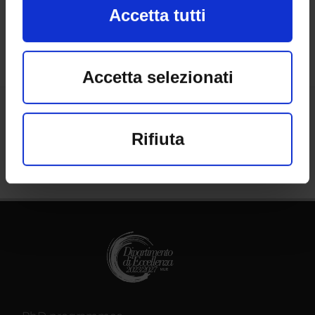
Calendar
Accetta tutti
cookie o facendo clic sull'icona di
attivazione della privacy.
Accetta selezionati
Con il tuo consenso, vorremmo
Share
anche:
Rifiuta
raccogliere informazioni
sulla tua posizione geografica,
con un'approssimazione di
qualche metro,
Identificare il tuo
dispositivo, scansionandolo