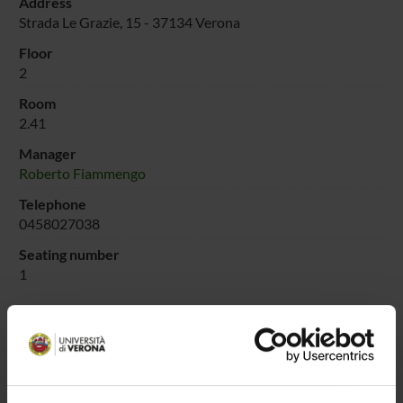
Address
Strada Le Grazie, 15 - 37134 Verona
Floor
2
Room
2.41
Manager
Roberto Fiammengo
Telephone
0458027038
Seating number
1
PLACES OF INTEREST