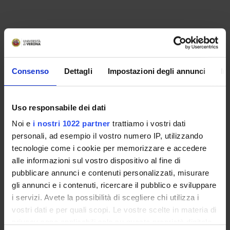
Consenso
Dettagli
Impostazioni degli annunci
In
Uso responsabile dei dati
Noi e
i nostri 1022 partner
trattiamo i vostri dati
personali, ad esempio il vostro numero IP, utilizzando
tecnologie come i cookie per memorizzare e accedere
alle informazioni sul vostro dispositivo al fine di
pubblicare annunci e contenuti personalizzati, misurare
ORGANISATION
gli annunci e i contenuti, ricercare il pubblico e sviluppare
i servizi. Avete la possibilità di scegliere chi utilizza i
GOVERNANCE
vostri dati e per quali scopi. Le vostre scelte in materia di
privacy sono applicabili solo su questa proprietà digitale
COMMITTEES