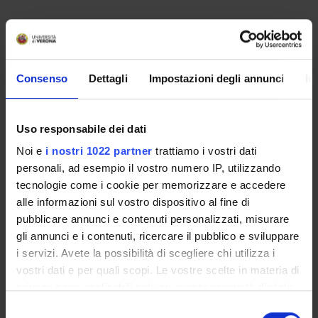
Consenso
Dettagli
Impostazioni degli annunci
In
Uso responsabile dei dati
Noi e
i nostri 1022 partner
trattiamo i vostri dati
personali, ad esempio il vostro numero IP, utilizzando
tecnologie come i cookie per memorizzare e accedere
alle informazioni sul vostro dispositivo al fine di
ORGANISATION
pubblicare annunci e contenuti personalizzati, misurare
gli annunci e i contenuti, ricercare il pubblico e sviluppare
GOVERNANCE
i servizi. Avete la possibilità di scegliere chi utilizza i
COMMITTEES
vostri dati e per quali scopi. Le vostre scelte in materia di
privacy sono applicabili solo su questa proprietà digitale
DEPARTMENT ADMINISTRATION OFFICES
in cui avete effettuato le vostre scelte. È possibile
Selezione