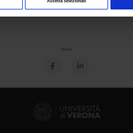
Accetta selezionati
ment
Biotechnology
nalizzare contenuti ed annunci, per fornire funzionalità dei socia
inoltre informazioni sul modo in cui utilizzi il nostro sito con i n
icità e social media, i quali potrebbero combinarle con altre inform
lizzo dei loro servizi.
Share