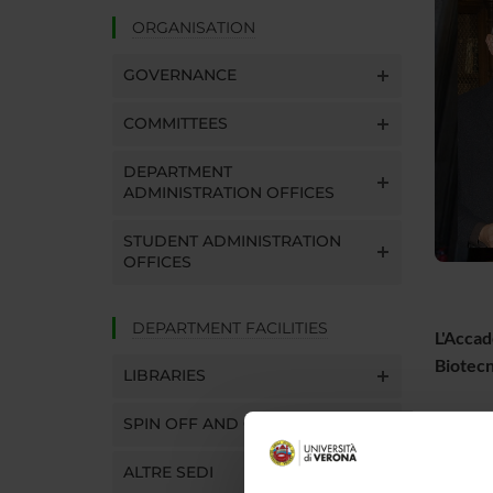
ORGANISATION
GOVERNANCE
COMMITTEES
DEPARTMENT
ADMINISTRATION OFFICES
STUDENT ADMINISTRATION
OFFICES
DEPARTMENT FACILITIES
L'Accad
Biotecn
LIBRARIES
Il Premi
SPIN OFF AND COMPANIES
particol
ALTRE SEDI