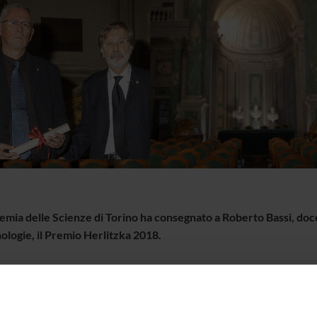
emia delle Scienze di Torino ha consegnato a Roberto Bassi, doce
ologie, il Premio Herlitzka 2018.
o, istituito grazie a una donazione dell'ingegner Gino Herlitzka, è 
armente distinto nell’ultimo decennio per i suoi studi di Fisiologia.