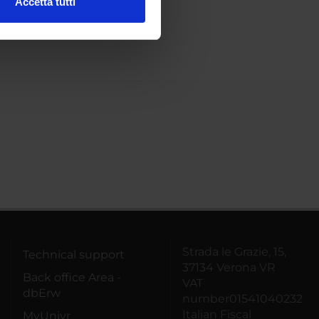
Accetta tutti
l media e per analizzare il
ostri partner che si occupano
azioni che hai fornito loro o
Strada le Grazie, 15,
Technical support
37134 Verona VR
Back office Area -
VAT
dbErw
number01541040232
Italian Fiscal
MyUnivr