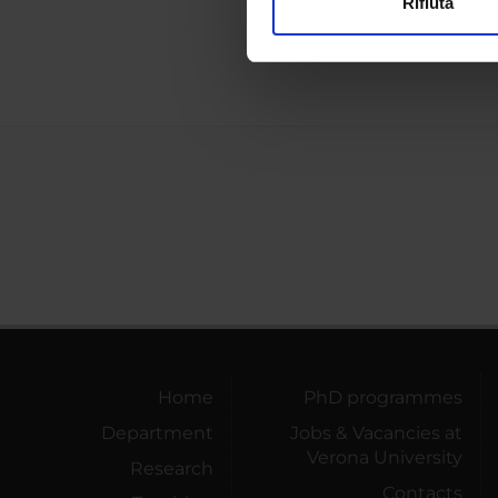
Rifiuta
Depart
Utilizziamo i cookie per perso
nostro traffico. Condividiamo 
di analisi dei dati web, pubbl
che hanno raccolto dal tuo uti
Home
PhD programmes
Department
Jobs & Vacancies at
Verona University
Research
Contacts