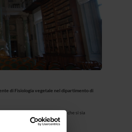
nte di Fisiologia vegetale nel dipartimento di
destinato a uno scienziato vivente che si sia