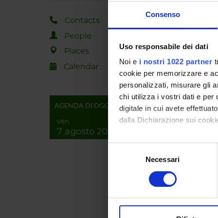
La comm
Consenso
"
La rice
Contacts
trasferi
People
chimiche
Uso responsabile dei dati
Places
ottimizz
Noi e
i nostri 1022 partner
t
la sua r
Calendar
cookie per memorizzare e acce
muschi e
personalizzati, misurare gli an
artifici
chi utilizza i vostri dati e pe
prodotti
AGENDA DI OGGI
digitale in cui avete effettua
le sue 
dalla Dichiarazione sui cookie
ven
studiare
7 agosto 2026
Con il tuo consenso, vorrem
Selezione
raccogliere informazi
Necessari
del
Identificare il tuo di
consenso
digitali).
Progra
Approfondisci come vengono el
Web p
modificare o ritirare il tuo 