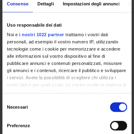
Consenso
Dettagli
Impostazioni degli annunci
In
2021
1
2018
1
Uso responsabile dei dati
2017
1
Noi e
i nostri 1022 partner
trattiamo i vostri dati
2016
2
personali, ad esempio il vostro numero IP, utilizzando
tecnologie come i cookie per memorizzare e accedere
2015
1
alle informazioni sul vostro dispositivo al fine di
pubblicare annunci e contenuti personalizzati, misurare
gli annunci e i contenuti, ricercare il pubblico e sviluppare
i servizi. Avete la possibilità di scegliere chi utilizza i
vostri dati e per quali scopi. Le vostre scelte in materia di
Contacts
privacy sono applicabili solo su questa proprietà digitale
People
in cui avete effettuato le vostre scelte. È possibile
Selezione
Places
modificare o revocare il proprio consenso in qualsiasi
Necessari
del
Calendar
momento dalla Dichiarazione sui cookie o facendo clic
consenso
sull'icona di attivazione della privacy.
Preferenze