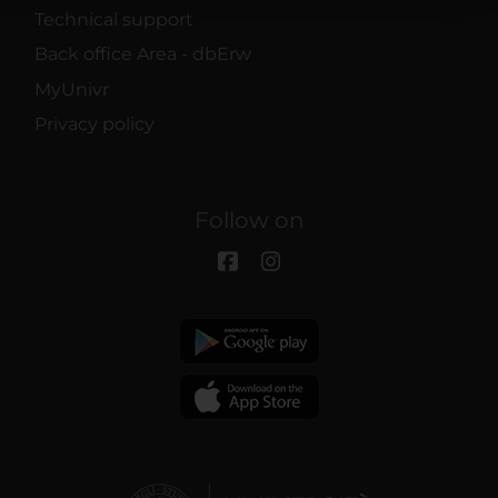
Technical support
raccolto dal tuo utilizzo dei loro servizi.
Back office Area - dbErw
MyUnivr
Privacy policy
Follow on