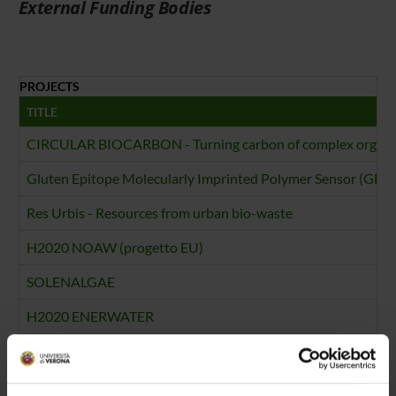
External Funding Bodies
PROJECTS
TITLE
CIRCULAR BIOCARBON - Turning carbon of complex organic 
Gluten Epitope Molecularly Imprinted Polymer Sensor (GEM
Res Urbis - Resources from urban bio-waste
H2020 NOAW (progetto EU)
SOLENALGAE
H2020 ENERWATER
FOUNDING NUMBERS
YEAR
NUMBER