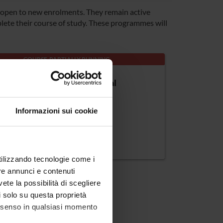
open to new enrolments. They remain active
lete their course of study. These programmes will
COURSE PARTIALLY RUNNING
rs in Molecular and Industrial
chniques
Informazioni sui cookie
 class: 8/S
on: Verona
utilizzando tecnologie come i
re annunci e contenuti
vete la possibilità di scegliere
li solo su questa proprietà
consenso in qualsiasi momento