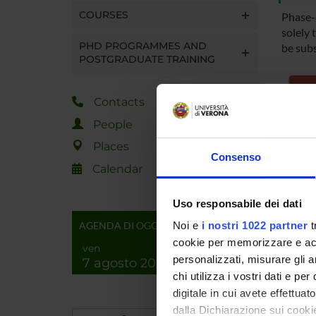
COURSES
Phase-
solely 
PHD PROGRAMMES AND
be sub
POSTGRADUATE TRAINING
Contacts
Ma
People
Places
Deg
Consenso
Calendar
Lo
Uso responsabile dei dati
AGENDA DI OGGI
Noi e
i nostri 1022 partner
t
cookie per memorizzare e acce
ven
personalizzati, misurare gli an
7 agosto 2026
chi utilizza i vostri dati e pe
digitale in cui avete effettua
dalla Dichiarazione sui cookie