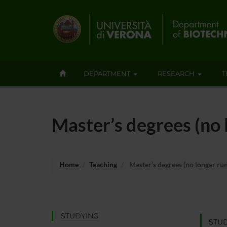
DEPARTMENT
RESEARCH
T
Master’s degrees (no 
Home
Teaching
Master’s degrees (no longer ru
STUDYING
STUD