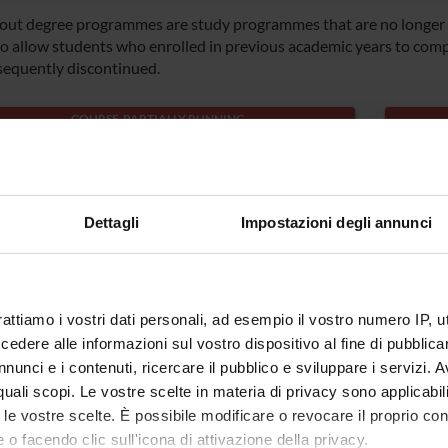
out degree programmes are study programmes that are no longer 
to allow students who enrolled in previous academic years to comp
sequently discontinued.
COURSE PARTIALLY RUNNING
sters in Agroindustrial Biotechnology
Maste
Biote
ree class: 7/S
Dettagli
Impostazioni degli annunci
cation: Verona
Degree
Locati
rattiamo i vostri dati personali, ad esempio il vostro numero IP, 
dere alle informazioni sul vostro dispositivo al fine di pubblica
nunci e i contenuti, ricercare il pubblico e sviluppare i servizi. A
r quali scopi. Le vostre scelte in materia di privacy sono applicabi
to le vostre scelte. È possibile modificare o revocare il proprio 
 o facendo clic sull'icona di attivazione della privacy.