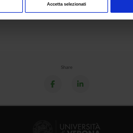
Accetta selezionati
nalizzare contenuti ed annunci, per fornire funzionalità dei socia
inoltre informazioni sul modo in cui utilizzi il nostro sito con i n
icità e social media, i quali potrebbero combinarle con altre inform
lizzo dei loro servizi.
Share