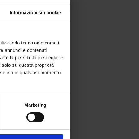
Informazioni sui cookie
utilizzando tecnologie come i
re annunci e contenuti
vete la possibilità di scegliere
li solo su questa proprietà
consenso in qualsiasi momento
alche metro,
Marketing
e specifiche (impronte
ezione dettagli
. Puoi