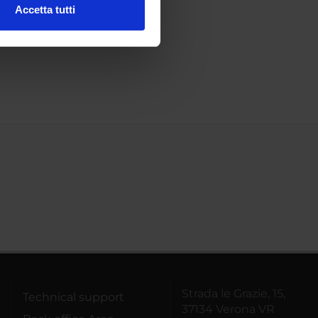
Accetta tutti
l media e per analizzare il
ostri partner che si occupano
azioni che hai fornito loro o
Strada le Grazie, 15,
Technical support
37134 Verona VR