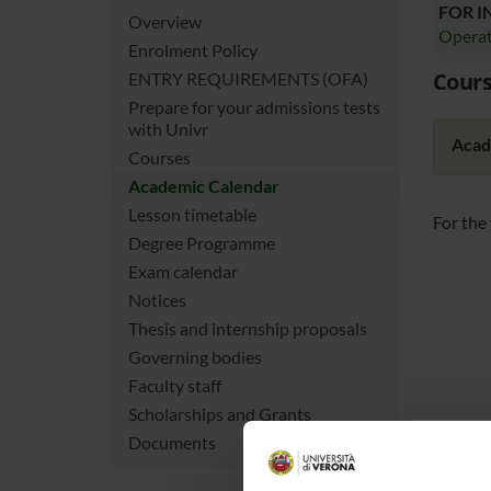
FOR 
Overview
Operat
Enrolment Policy
Cours
ENTRY REQUIREMENTS (OFA)
Prepare for your admissions tests
with Univr
Acad
Courses
Academic Calendar
Lesson timetable
For the
Degree Programme
Exam calendar
Notices
Thesis and internship proposals
Governing bodies
Faculty staff
Scholarships and Grants
Documents