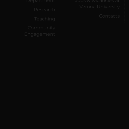
Department
Jobs & Vacancies at
Verona University
Research
Contacts
Teaching
Community
Engagement