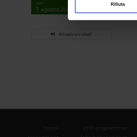
ven
Rifiuta
7 agosto 2026
Utilizziamo i cookie per perso
nostro traffico. Condividiamo 
di analisi dei dati web, pubbl
che hanno raccolto dal tuo uti
Already enrolled?
Home
PhD programmes