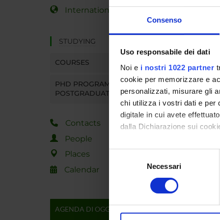
International Students
Consenso
STUDYING
Uso responsabile dei dati
COURSES
Noi e
i nostri 1022 partner
t
cookie per memorizzare e acce
PHD PROGRAMMES AND
personalizzati, misurare gli an
POSTGRADUATE TRAINING
chi utilizza i vostri dati e pe
digitale in cui avete effettua
Contacts
dalla Dichiarazione sui cookie
People
Con il tuo consenso, vorrem
Places
Selezione
raccogliere informazi
Necessari
del
Calendar
Identificare il tuo di
consenso
digitali).
Approfondisci come vengono el
AGENDA DI OGGI
modificare o ritirare il tuo 