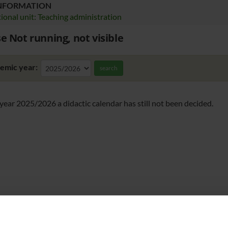
INFORMATION
ional unit: Teaching administration
e Not running, not visible
emic year:
search
 year 2025/2026 a didactic calendar has still not been decided.