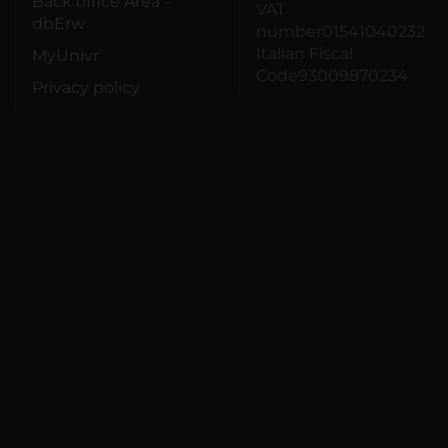
Back office Area -
VAT
dbErw
number01541040232
Italian Fiscal
MyUnivr
Code93009870234
Privacy policy