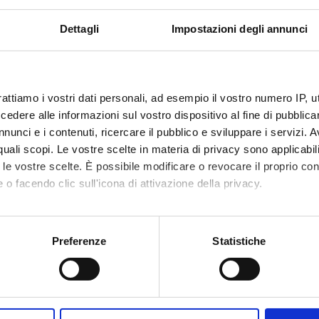
Dettagli
Impostazioni degli annunci
rattiamo i vostri dati personali, ad esempio il vostro numero IP, 
dere alle informazioni sul vostro dispositivo al fine di pubblica
nunci e i contenuti, ricercare il pubblico e sviluppare i servizi. A
r quali scopi. Le vostre scelte in materia di privacy sono applicabi
to le vostre scelte. È possibile modificare o revocare il proprio 
 o facendo clic sull'icona di attivazione della privacy.
mo anche:
oni sulla tua posizione geografica, con un'approssimazione di qu
Preferenze
Statistiche
spositivo, scansionandolo attivamente alla ricerca di caratteristich
aborati i tuoi dati personali e imposta le tue preferenze nella
s
consenso in qualsiasi momento dalla Dichiarazione sui cookie.