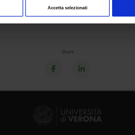
r holidays
Jul 25, 20
Accetta selezionati
nalizzare contenuti ed annunci, per fornire funzionalità dei socia
inoltre informazioni sul modo in cui utilizzi il nostro sito con i n
icità e social media, i quali potrebbero combinarle con altre inform
lizzo dei loro servizi.
Share