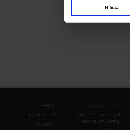
Summe
Rifiuta
Utilizziamo i cookie per perso
nostro traffico. Condividiamo 
di analisi dei dati web, pubbl
che hanno raccolto dal tuo uti
Home
PhD programmes
Department
Jobs & Vacancies at
Verona University
Research