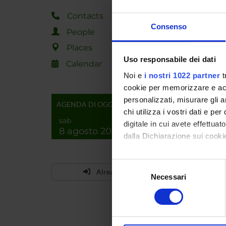
DEGREE
Contacts
Consenso
SESSI
People
Places
Uso responsabile dei dati
Calendar
HOLIDA
Noi e
i nostri 1022 partner
t
cookie per memorizzare e acce
All Sa
personalizzati, misurare gli an
AGENDA DI OGGI
chi utilizza i vostri dati e pe
Immac
sab
digitale in cui avete effettua
8 agosto 2026
Christ
dalla Dichiarazione sui cookie
Easter
Con il tuo consenso, vorrem
Selezione
Already enrolled?
raccogliere informazi
Labou
Necessari
del
Identificare il tuo di
consenso
Patron
digitali).
Approfondisci come vengono el
The Da
modificare o ritirare il tuo 