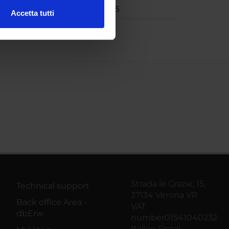
05
Aug 31, 2005
Accetta tutti
l media e per analizzare il
ostri partner che si occupano
azioni che hai fornito loro o
Strada le Grazie, 15,
Technical support
37134 Verona VR
Back office Area -
VAT
dbErw
number01541040232
Italian Fiscal