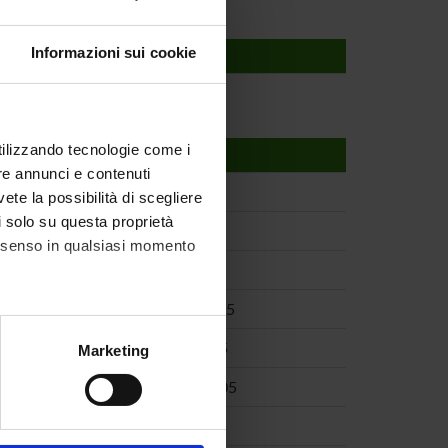
Informazioni sui cookie
TO
utilizzando tecnologie come i
TO
re annunci e contenuti
04
Nov 1, 2004
vete la possibilità di scegliere
li solo su questa proprietà
04
Dec 8, 2004
consenso in qualsiasi momento
004
Jan 6, 2005
005
Mar 29, 2005
alche metro,
005
May 1, 2005
Marketing
e specifiche (impronte
2005
May 21, 2005
ezione dettagli
. Puoi
05
Jun 2, 2005