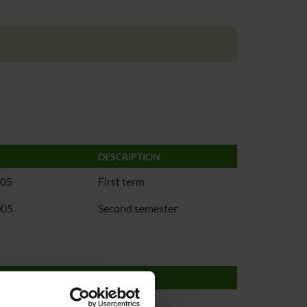
DESCRIPTION
005
First term
005
Second semester
TO