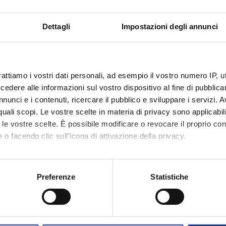
 SESSIONS
Dettagli
Impostazioni degli annunci
ON
FROM
YS
rattiamo i vostri dati personali, ad esempio il vostro numero IP, 
FROM
dere alle informazioni sul vostro dispositivo al fine di pubblica
ints Day
Nov 1, 20
nunci e i contenuti, ricercare il pubblico e sviluppare i servizi. A
r quali scopi. Le vostre scelte in materia di privacy sono applicabi
ulate Conception Day
Dec 8, 20
to le vostre scelte. È possibile modificare o revocare il proprio 
mas holidays
Dec 22, 2
 o facendo clic sull'icona di attivazione della privacy.
 holidays
Mar 24, 2
mo anche:
oni sulla tua posizione geografica, con un'approssimazione di qu
r Day
May 1, 2
Preferenze
Statistiche
spositivo, scansionandolo attivamente alla ricerca di caratteristich
 Saint's Day S. Zeno
May 21, 
aborati i tuoi dati personali e imposta le tue preferenze nella
s
y of the Republic
Jun 2, 20
consenso in qualsiasi momento dalla Dichiarazione sui cookie.