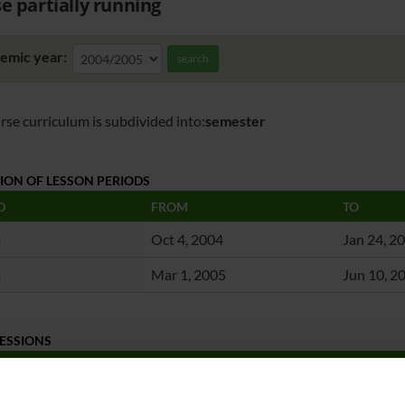
e partially running
emic year:
search
rse curriculum is subdivided into:
semester
TION OF LESSON PERIODS
D
FROM
TO
m
Oct 4, 2004
Jan 24, 2
m
Mar 1, 2005
Jun 10, 2
ESSIONS
ON
FROM