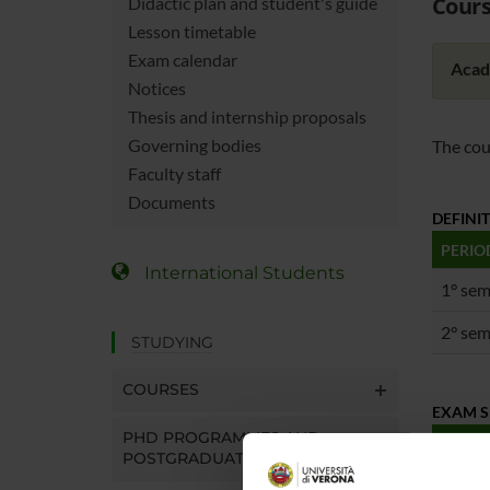
Cours
Didactic plan and student's guide
Lesson timetable
Exam calendar
Acad
Notices
Thesis and internship proposals
Governing bodies
The cou
Faculty staff
Documents
DEFINI
PERIO
International Students
1° se
2° se
STUDYING
COURSES
EXAM S
PHD PROGRAMMES AND
SESSI
POSTGRADUATE TRAINING