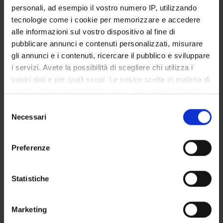
Services
personali, ad esempio il vostro numero IP, utilizzando
tecnologie come i cookie per memorizzare e accedere
Consente la determinazione strutturale di biomolecole,
alle informazioni sul vostro dispositivo al fine di
l'analisi di composti e miscele, attività di metabolomica
pubblicare annunci e contenuti personalizzati, misurare
gli annunci e i contenuti, ricercare il pubblico e sviluppare
Regolamentazione sull'utilizzo e tariffario in vigore:
Http://www.matteocorsini.it/RegolamentoNMR.pdf
i servizi. Avete la possibilità di scegliere chi utilizza i
vostri dati e per quali scopi. Le vostre scelte in materia di
privacy sono applicabili solo su questa proprietà digitale
in cui avete effettuato le vostre scelte. È possibile
Selezione
modificare o revocare il proprio consenso in qualsiasi
Necessari
del
momento dalla Dichiarazione sui cookie o facendo clic
Contacts
consenso
sull'icona di attivazione della privacy.
People
Preferenze
Places
Con il tuo consenso, vorremmo anche:
Calendar
raccogliere informazioni sulla tua posizione
Statistiche
geografica, con un'approssimazione di qualche
metro,
Marketing
Identificare il tuo dispositivo, scansionandolo