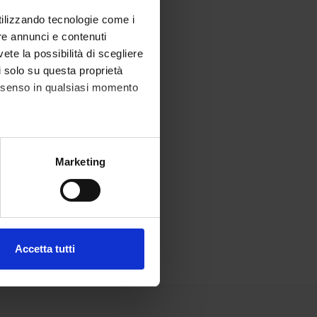
utilizzando tecnologie come i
re annunci e contenuti
vete la possibilità di scegliere
li solo su questa proprietà
consenso in qualsiasi momento
alche metro,
Marketing
e specifiche (impronte
ezione dettagli
. Puoi
Accetta tutti
l media e per analizzare il
ostri partner che si occupano
azioni che hai fornito loro o