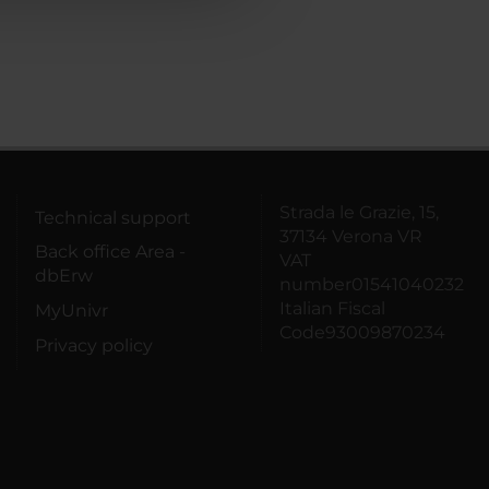
Strada le Grazie, 15,
Technical support
37134 Verona VR
Back office Area -
VAT
dbErw
number01541040232
Italian Fiscal
MyUnivr
Code93009870234
Privacy policy