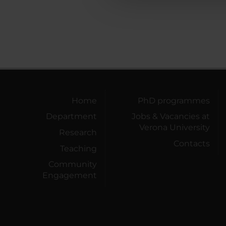
Home
PhD programmes
Department
Jobs & Vacancies at
Verona University
Research
Contacts
Teaching
Community
Engagement