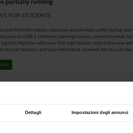
e partially running
WS FOR STUDENTS
ou will find information, resources and services useful during your
udy plan on ESSE3, Distance Learning courses, university email acco
log into MyUnivr with your GIA login details: only in this way will 
 from your teachers and your secretariat via email and also via the
IVR
Dettagli
Impostazioni degli annunci