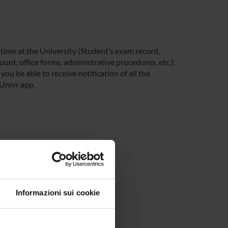
 time at the University (Student’s exam record,
unt, office forms, administrative procedures, etc.).
you be able to receive notification of all the
 Univr app.
Informazioni sui cookie