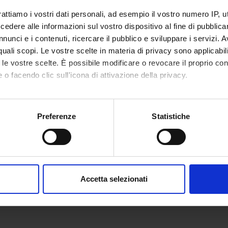
rattiamo i vostri dati personali, ad esempio il vostro numero IP, 
dere alle informazioni sul vostro dispositivo al fine di pubblica
nunci e i contenuti, ricercare il pubblico e sviluppare i servizi. A
r quali scopi. Le vostre scelte in materia di privacy sono applicabi
to le vostre scelte. È possibile modificare o revocare il proprio 
 o facendo clic sull'icona di attivazione della privacy.
mo anche:
oni sulla tua posizione geografica, con un'approssimazione di qu
Preferenze
Statistiche
spositivo, scansionandolo attivamente alla ricerca di caratteristich
aborati i tuoi dati personali e imposta le tue preferenze nella
s
consenso in qualsiasi momento dalla Dichiarazione sui cookie.
Accetta selezionati
nalizzare contenuti ed annunci, per fornire funzionalità dei socia
inoltre informazioni sul modo in cui utilizzi il nostro sito con i n
icità e social media, i quali potrebbero combinarle con altre inform
lizzo dei loro servizi.