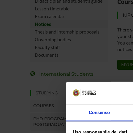
Cours
Didactic plan and student's guide
Lesson timetable
NE
Exam calendar
Notices
There y
Thesis and internship proposals
your st
Governing bodies
You can 
Faculty staff
notices
Documents
MYUN
International Students
STUDYING
COURSES
Consenso
PHD PROGRAMMES AND
POSTGRADUATE TRAINING
Uso responsabile dei dati