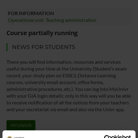
FOR INFORMATION
Operational unit: Teaching administration
Course partially running
NEWS FOR STUDENTS
There you will find information, resources and services
useful during your time at the University (Student’s exam
record, your study plan on ESSE3, Distance Learning
courses, university email account, office forms,
administrative procedures, etc.). You can log into MyUnivr
with your GIA login details: only in this way will you be able
to receive notification of all the notices from your teachers
and your secretariat via email and also via the Univr app.
MYUNIVR