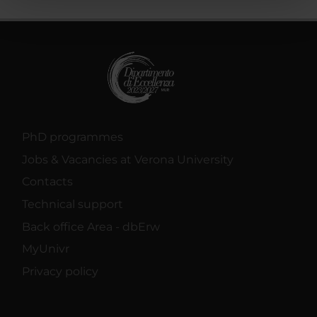
pubblicità e social media, i quali potrebbero combinarle
con altre informazioni che hai fornito loro o che hanno
raccolto dal tuo utilizzo dei loro servizi.
PhD programmes
Jobs & Vacancies at Verona University
Contacts
Technical support
Back office Area - dbErw
MyUnivr
Privacy policy