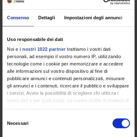
Overview
Consenso
Dettagli
Impostazioni degli annunci
In
Enrolment Policy
Courses
Academic Calendar
Uso responsabile dei dati
Lesson timetable
Noi e
i nostri 1022 partner
trattiamo i vostri dati
Degree Programme
personali, ad esempio il vostro numero IP, utilizzando
Exam calendar
tecnologie come i cookie per memorizzare e accedere
Notices
alle informazioni sul vostro dispositivo al fine di
pubblicare annunci e contenuti personalizzati, misurare
Thesis and internship proposals
gli annunci e i contenuti, ricercare il pubblico e sviluppare
Governing bodies
i servizi. Avete la possibilità di scegliere chi utilizza i
Faculty staff
vostri dati e per quali scopi. Le vostre scelte in materia di
Documents
privacy sono applicabili solo su questa proprietà digitale
in cui avete effettuato le vostre scelte. È possibile
Selezione
STUDYING
modificare o revocare il proprio consenso in qualsiasi
Necessari
del
momento dalla Dichiarazione sui cookie o facendo clic
consenso
COURSES