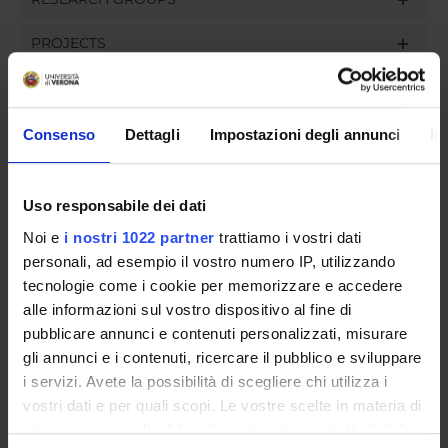
PROJECTS
Consenso
Dettagli
Impostazioni degli annunci
In
ACTIVITIES
RESEARCH AREAS
Uso responsabile dei dati
Noi e
i nostri 1022 partner
trattiamo i vostri dati
Biochimica e Biologia Molecolare
personali, ad esempio il vostro numero IP, utilizzando
Biodiversità ed Ecologia
tecnologie come i cookie per memorizzare e accedere
Bioinformatica e Biologia Computazionale
alle informazioni sul vostro dispositivo al fine di
Biologia cellulare, Biologia dello sviluppo e
pubblicare annunci e contenuti personalizzati, misurare
rigenerazione cellulare, Biotecnologie mediche e
gli annunci e i contenuti, ricercare il pubblico e sviluppare
Resistenza alle terapie
i servizi. Avete la possibilità di scegliere chi utilizza i
Biologia, fisiologia e biochimica delle piante
vostri dati e per quali scopi. Le vostre scelte in materia di
Biotecnologie ambientali: bioenergie, bioraffinerie e
privacy sono applicabili solo su questa proprietà digitale