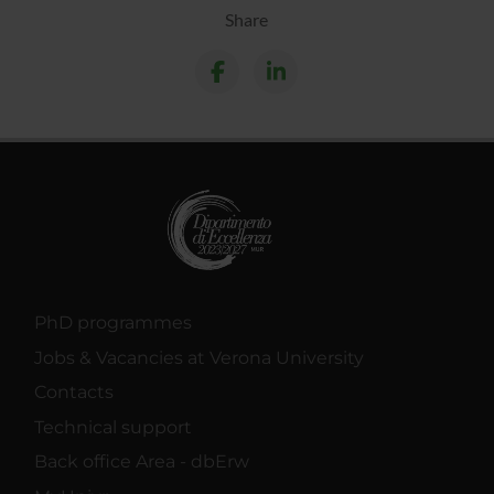
Share
PhD programmes
Jobs & Vacancies at Verona University
Contacts
Technical support
Back office Area - dbErw