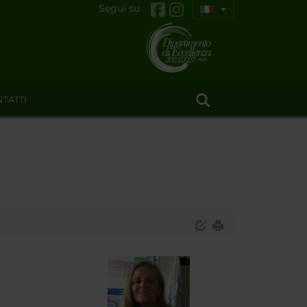
Segui su
TATTI