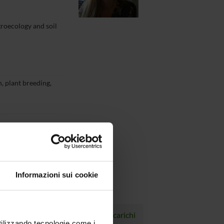
groecology and soil
, plant breeding,
Informazioni sui cookie
Progetti
Pubblicazioni
Incarichi
utilizzando tecnologie come i