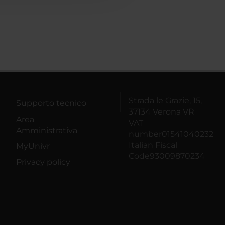
Strada le Grazie, 15,
Supporto tecnico
37134 Verona VR
Area
VAT
Amministrativa
number01541040232
Italian Fiscal
MyUnivr
Code93009870234
Privacy policy