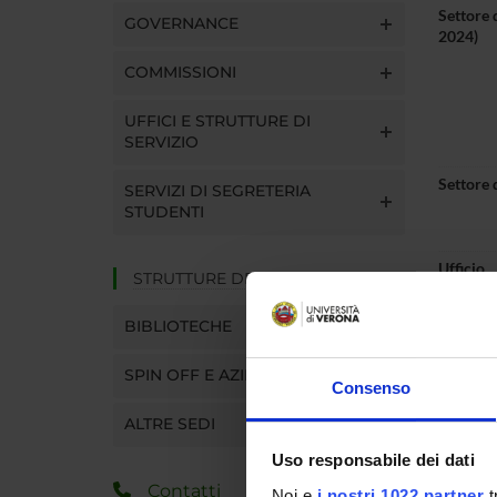
Settore 
GOVERNANCE
2024)
COMMISSIONI
UFFICI E STRUTTURE DI
SERVIZIO
Settore 
SERVIZI DI SEGRETERIA
STUDENTI
Ufficio
STRUTTURE DEL DIPARTIMENTO
Telefon
BIBLIOTECHE
E-mail
SPIN OFF E AZIENDE
Consenso
ALTRE SEDI
Uso responsabile dei dati
Pres
Contatti
Noi e
i nostri 1022 partner
t