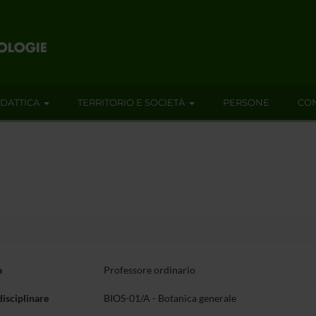
IDATTICA
TERRITORIO E SOCIETÀ
PERSONE
CON
a
Professore ordinario
disciplinare
BIOS-01/A -
Botanica generale