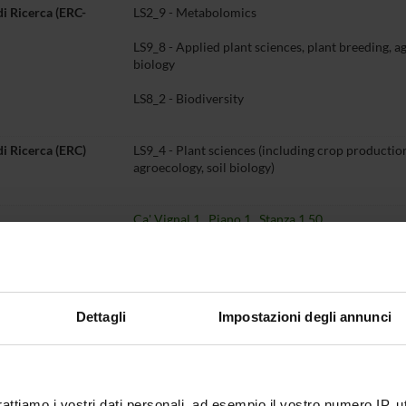
di Ricerca (ERC-
LS2_9 - Metabolomics
LS9_8 - Applied plant sciences, plant breeding, a
biology
LS8_2 - Biodiversity
di Ricerca (ERC)
LS9_4 - Plant sciences (including crop production
agroecology, soil biology)
Ca' Vignal 1, Piano 1, Stanza 1.50
o
045 802 7923
flavia
guzzo
univr
it
Dettagli
Impostazioni degli annunci
Didattica
Terza missione
Ricerca
entazione
6
rattiamo i vostri dati personali, ad esempio il vostro numero IP, 