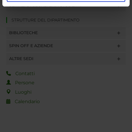
analizzare il nostro traffico. Condividiamo inoltre
SERVIZI DI SEGRETERIA STUDENTI
informazioni sul modo in cui utilizzi il nostro sito con i
nostri partner che si occupano di analisi dei dati web,
STRUTTURE DEL DIPARTIMENTO
pubblicità e social media, i quali potrebbero combinarle
con altre informazioni che hai fornito loro o che hanno
BIBLIOTECHE
raccolto dal tuo utilizzo dei loro servizi.
SPIN OFF E AZIENDE
ALTRE SEDI
Contatti
Persone
Luoghi
Calendario