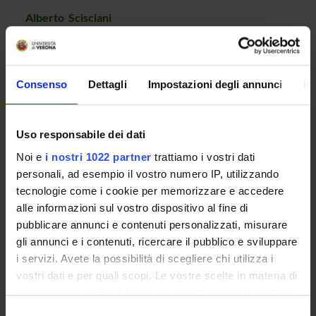
Alberto Scisciani
alberto
scisciani
univr
it
+39 045 802 7881 / 7000
Consenso
Dettagli
Impostazioni degli annunci
In
AVVISI
Uso responsabile dei dati
DOCUMENTI DISPONIBILI
Noi e
i nostri 1022 partner
trattiamo i vostri dati
personali, ad esempio il vostro numero IP, utilizzando
tecnologie come i cookie per memorizzare e accedere
LUOGHI DI INTERESSE
alle informazioni sul vostro dispositivo al fine di
pubblicare annunci e contenuti personalizzati, misurare
gli annunci e i contenuti, ricercare il pubblico e sviluppare
i servizi. Avete la possibilità di scegliere chi utilizza i
vostri dati e per quali scopi. Le vostre scelte in materia di
privacy sono applicabili solo su questa proprietà digitale
in cui avete effettuato le vostre scelte. È possibile
Selezione