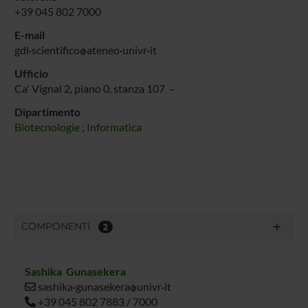
+39 045 802 7000
E-mail
gdl
scientifico
ateneo
univr
it
Ufficio
Ca' Vignal 2, piano 0, stanza 107 –
Dipartimento
Biotecnologie
;
Informatica
COMPONENTI
2
Sashika Gunasekera
sashika
gunasekera
univr
it
+39 045 802 7883 / 7000