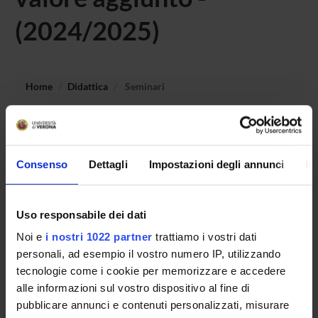
(2024/2025)
Home
Didattica
Seminari
Non è stato trovato alcun seminario relativo
all'insegnamento Ingegneria metabolica per la produzione
di composti ad elevato valore aggiunto.
Consenso
Dettagli
Impostazioni degli annunci
In
Uso responsabile dei dati
OFFERTA FORMATIVA
Noi e
i nostri 1022 partner
trattiamo i vostri dati
personali, ad esempio il vostro numero IP, utilizzando
CORSI DI STUDIO
tecnologie come i cookie per memorizzare e accedere
DOTTORATI DI RICERCA E FORMAZIONE
alle informazioni sul vostro dispositivo al fine di
SUPERIORE
pubblicare annunci e contenuti personalizzati, misurare