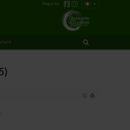
Segui su
TATTI
5)
.