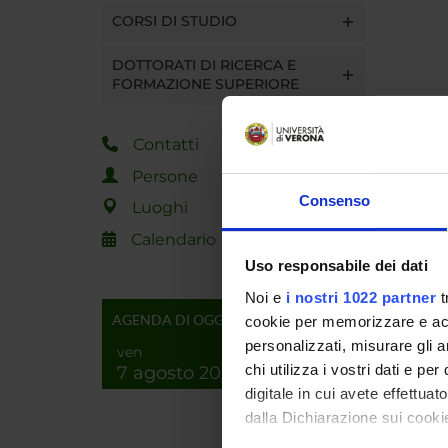
CORSI DI STUDIO
DOTTORATI DI RICERCA E
FORMAZIONE SUPERIORE
Contatti
Persone
Consenso
Luoghi
Calendario
Uso responsabile dei dati
Noi e
i nostri 1022 partner
t
AGENDA DI OGGI
cookie per memorizzare e acce
personalizzati, misurare gli an
ven
chi utilizza i vostri dati e pe
7 agosto 2026
digitale in cui avete effettua
dalla Dichiarazione sui cookie