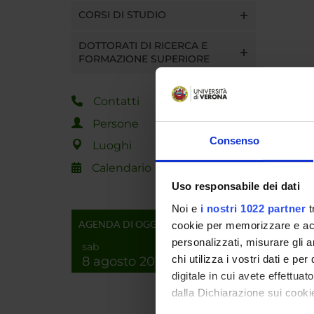
CORSI DI STUDIO
DOTTORATI DI RICERCA E
FORMAZIONE SUPERIORE
Contatti
Persone
Consenso
Luoghi
Calendario
Uso responsabile dei dati
Noi e
i nostri 1022 partner
t
AGENDA DI OGGI
cookie per memorizzare e acce
personalizzati, misurare gli an
sab
chi utilizza i vostri dati e pe
8 agosto 2026
digitale in cui avete effettua
dalla Dichiarazione sui cookie