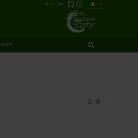
Segui su
TATTI