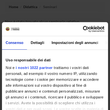
Home
Didattica
Seminari
Non è stato trovato alcun seminario relativo
all'insegnamento Impatto ambientale dei nanocomposti.
Consenso
Dettagli
Impostazioni degli annunci
In
OFFERTA FORMATIVA
CORSI DI STUDIO
Uso responsabile dei dati
Noi e
i nostri 1022 partner
trattiamo i vostri dati
DOTTORATI DI RICERCA E FORMAZIONE
personali, ad esempio il vostro numero IP, utilizzando
SUPERIORE
tecnologie come i cookie per memorizzare e accedere
alle informazioni sul vostro dispositivo al fine di
Contatti
pubblicare annunci e contenuti personalizzati, misurare
Persone
gli annunci e i contenuti, ricercare il pubblico e sviluppare
Luoghi
i servizi. Avete la possibilità di scegliere chi utilizza i
vostri dati e per quali scopi. Le vostre scelte in materia di