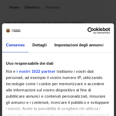
Home
Didattica
Seminari
Non è stato trovato alcun seminario relativo
all'insegnamento Genetica e miglioramento genetico.
Consenso
Dettagli
Impostazioni degli annunci
In
OFFERTA FORMATIVA
CORSI DI STUDIO
Uso responsabile dei dati
Noi e
i nostri 1022 partner
trattiamo i vostri dati
DOTTORATI DI RICERCA E FORMAZIONE
personali, ad esempio il vostro numero IP, utilizzando
SUPERIORE
tecnologie come i cookie per memorizzare e accedere
alle informazioni sul vostro dispositivo al fine di
Contatti
pubblicare annunci e contenuti personalizzati, misurare
Persone
gli annunci e i contenuti, ricercare il pubblico e sviluppare
Luoghi
i servizi. Avete la possibilità di scegliere chi utilizza i
vostri dati e per quali scopi. Le vostre scelte in materia di