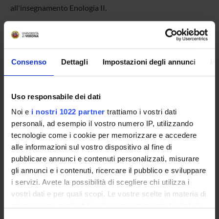
all'insegnamento Enologia II.
OFFERTA FORMATIVA
Consenso
Dettagli
Impostazioni degli annunci
In
CORSI DI STUDIO
DOTTORATI DI RICERCA E FORMAZIONE
Uso responsabile dei dati
SUPERIORE
Noi e
i nostri 1022 partner
trattiamo i vostri dati
personali, ad esempio il vostro numero IP, utilizzando
Contatti
tecnologie come i cookie per memorizzare e accedere
Persone
alle informazioni sul vostro dispositivo al fine di
pubblicare annunci e contenuti personalizzati, misurare
Luoghi
gli annunci e i contenuti, ricercare il pubblico e sviluppare
Calendario
i servizi. Avete la possibilità di scegliere chi utilizza i
vostri dati e per quali scopi. Le vostre scelte in materia di
privacy sono applicabili solo su questa proprietà digitale
in cui avete effettuato le vostre scelte. È possibile