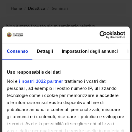
Home
Didattica
Seminari
Non è stato trovato alcun seminario relativo
all'insegnamento Biosintesi e maturazione delle proteine.
Consenso
Dettagli
Impostazioni degli annunci
In
OFFERTA FORMATIVA
CORSI DI STUDIO
Uso responsabile dei dati
Noi e
i nostri 1022 partner
trattiamo i vostri dati
DOTTORATI DI RICERCA E FORMAZIONE
personali, ad esempio il vostro numero IP, utilizzando
SUPERIORE
tecnologie come i cookie per memorizzare e accedere
alle informazioni sul vostro dispositivo al fine di
Contatti
pubblicare annunci e contenuti personalizzati, misurare
Persone
gli annunci e i contenuti, ricercare il pubblico e sviluppare
Luoghi
i servizi. Avete la possibilità di scegliere chi utilizza i
vostri dati e per quali scopi. Le vostre scelte in materia di