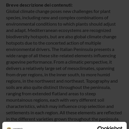
Breve descrizione dei contenuti:
Global climate change poses new challenges for plant
species, including new and complex combinations of
environmental conditions to which plants should adjust
and adapt. Mediterranean ecosystems are recognized
biodiversity hotspots, but are also global climate change
hotspots due to the concerted action of multiple
environmental drivers. The Italian Peninsula presents a
wide range of all these site-related elements influencing
grapevine performance. From a climatic perspective, it
delivers a relatively large set of mesoclimates, spanning
from dryer regions, in the inner south, to more humid
regions, in the northwest and northeast. Topography and
soils are also quite distinct throughout the peninsula,
ranging from extended flatland areas to steep
mountainous regions, each with very different soil
characteristics, which may influence crop selection and
settlements in each region. All these elements are reflected
in the different varieties grown throughout the peninsula.
This study aims to provide an improved assessment of the