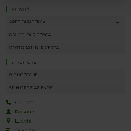
pubblicità e social media, i quali potrebbero combinarle
ATTIVITÀ
con altre informazioni che hai fornito loro o che hanno
raccolto dal tuo utilizzo dei loro servizi.
AREE DI RICERCA
GRUPPI DI RICERCA
DOTTORATI DI RICERCA
STRUTTURE
BIBLIOTECHE
SPIN OFF E AZIENDE
Contatti
Persone
Luoghi
Calendario