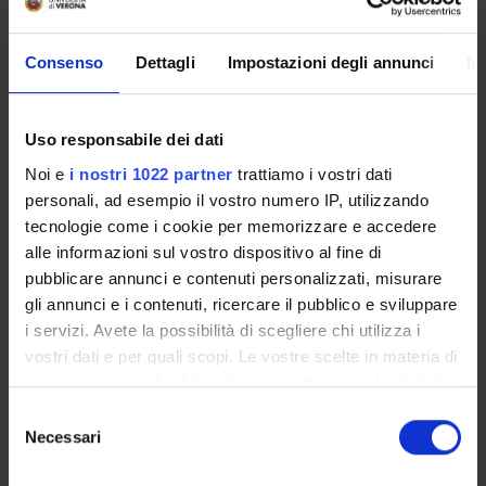
practical adaptation options for the viticulture of Tuscany
and of Valpolicella and what could be the strength and
resilience to climate change of grapevine varieties in these
Consenso
Dettagli
Impostazioni degli annunci
In
areas. According to the models tested, Italian viticulture is
able to adapt better than other countries to global
warming, as the placing at various altitudes up in the high
Uso responsabile dei dati
hills and mountains sets off the mechanism called
Noi e
i nostri 1022 partner
trattiamo i vostri dati
resilience.
personali, ad esempio il vostro numero IP, utilizzando
Pagina Web:
tecnologie come i cookie per memorizzare e accedere
http://www.bio-
alle informazioni sul vostro dispositivo al fine di
conferences.org/articles/bioconf/abs/2016/02/bioconf-
pubblicare annunci e contenuti personalizzati, misurare
oiv2016_01012/bioconf-oiv2016_01012.html
gli annunci e i contenuti, ricercare il pubblico e sviluppare
Id prodotto:
i servizi. Avete la possibilità di scegliere chi utilizza i
95266
vostri dati e per quali scopi. Le vostre scelte in materia di
Handle IRIS:
privacy sono applicabili solo su questa proprietà digitale
11562/955440
in cui avete effettuato le vostre scelte. È possibile
Selezione
modificare o revocare il proprio consenso in qualsiasi
Necessari
del
ultima modifica:
momento dalla Dichiarazione sui cookie o facendo clic
13 novembre 2022
consenso