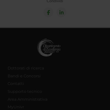
Condividi
Dottorati di ricerca
Bandi e Concorsi
Contatti
Supporto tecnico
Area Amministrativa
MyUnivr